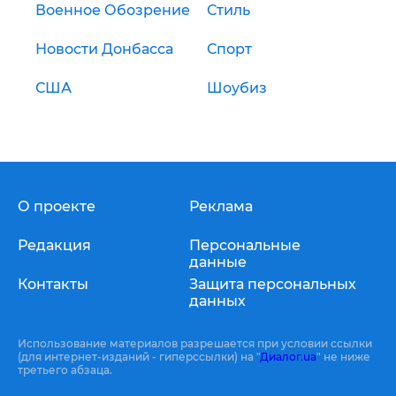
Военное Обозрение
Стиль
Новости Донбасса
Спорт
США
Шоубиз
О проекте
Реклама
Редакция
Персональные
данные
Контакты
Защита персональных
данных
Использование материалов разрешается при условии ссылки
(для интернет-изданий - гиперссылки) на "
Диалог.ua
" не ниже
третьего абзаца.