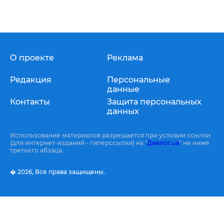
О проекте
Реклама
Редакция
Персональные
данные
Контакты
Защита персональных
данных
Использование материалов разрешается при условии ссылки
(для интернет-изданий - гиперссылки) на "
Диалог.ua
" не ниже
третьего абзаца.
� 2026,
Все права защищены.