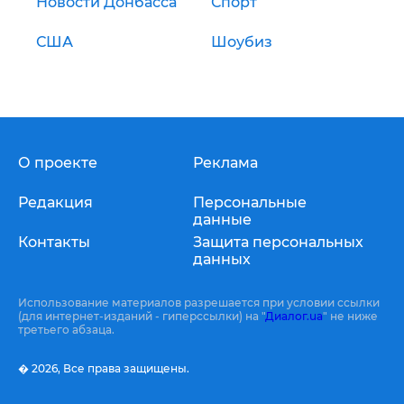
Новости Донбасса
Спорт
США
Шоубиз
О проекте
Реклама
Редакция
Персональные
данные
Контакты
Защита персональных
данных
Использование материалов разрешается при условии ссылки
(для интернет-изданий - гиперссылки) на "
Диалог.ua
" не ниже
третьего абзаца.
� 2026,
Все права защищены.