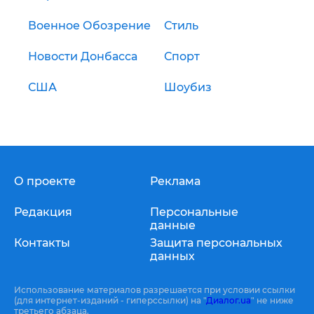
Военное Обозрение
Стиль
Новости Донбасса
Спорт
США
Шоубиз
О проекте
Реклама
Редакция
Персональные
данные
Контакты
Защита персональных
данных
Использование материалов разрешается при условии ссылки
(для интернет-изданий - гиперссылки) на "
Диалог.ua
" не ниже
третьего абзаца.