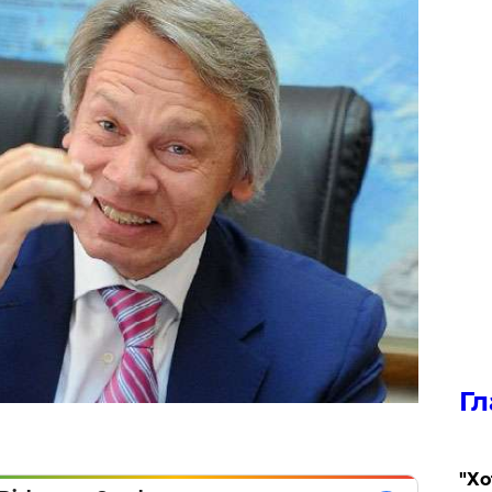
Гл
​"Х