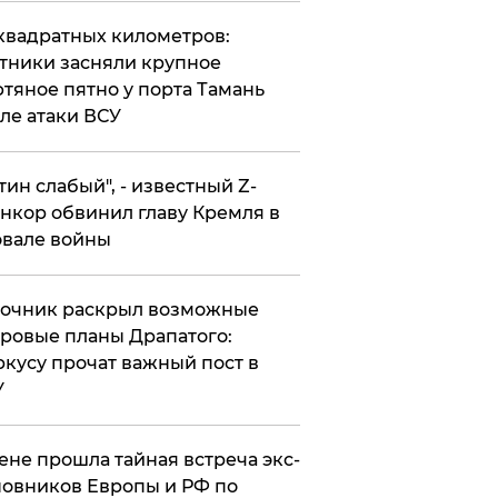
квадратных километров:
тники засняли крупное
тяное пятно у порта Тамань
ле атаки ВСУ
утин слабый", - известный Z-
нкор обвинил главу Кремля в
вале войны
точник раскрыл возможные
ровые планы Драпатого:
кусу прочат важный пост в
У
ене прошла тайная встреча экс-
овников Европы и РФ по