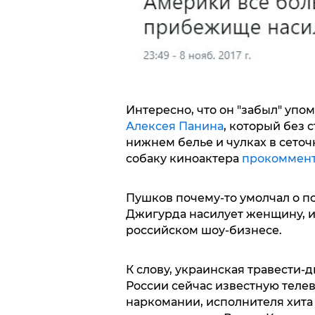
Интересно, что он "забыл" упо
Алексея Панина
, который без 
нижнем белье и чулках в сеточ
собаку киноактера
прокоммент
Пушков почему-то умолчал о п
Джигурда насилует женщину, и
российском шоу-бизнесе.
К слову, украинская травести-
России сейчас известную теле
наркомании, исполнителя хита 