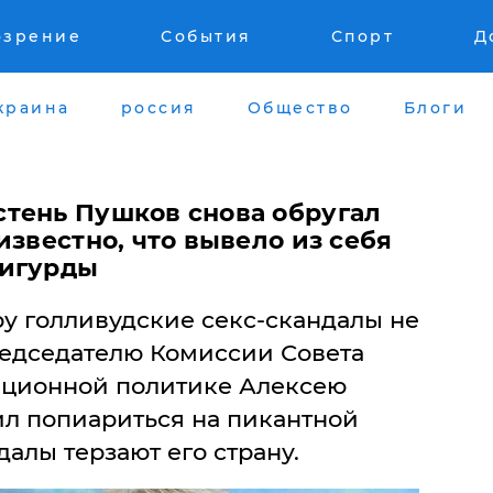
озрение
События
Спорт
Д
краина
россия
Общество
Блоги
тень Пушков снова обругал
известно, что вывело из себя
жигурды
ру голливудские секс-скандалы не
редседателю Комиссии Совета
ционной политике Алексею
далы терзают его страну.