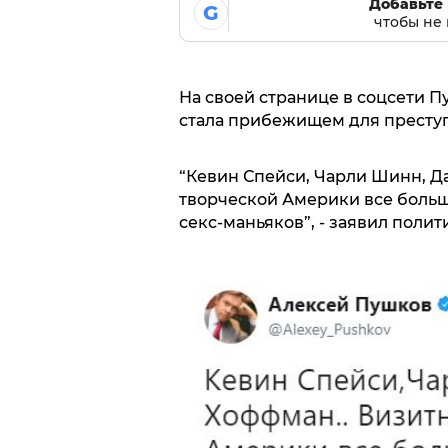
Добавьте 
G
чтобы не 
На своей странице в соцсети П
стала прибежищем для преступ
“Кевин Спейси, Чарли Шинн, Да
творческой Америки все боль
секс-маньяков”, - заявил полит