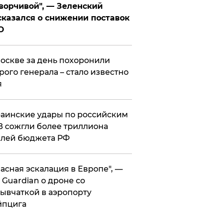
ворчивой", — Зеленский
казался о снижении поставок
О
оскве за день похоронили
рого генерала – стало известно
я
аинские удары по российским
 сожгли более триллиона
блей бюджета РФ
асная эскалация в Европе", —
 Guardian о дроне со
ывчаткой в аэропорту
йпцига