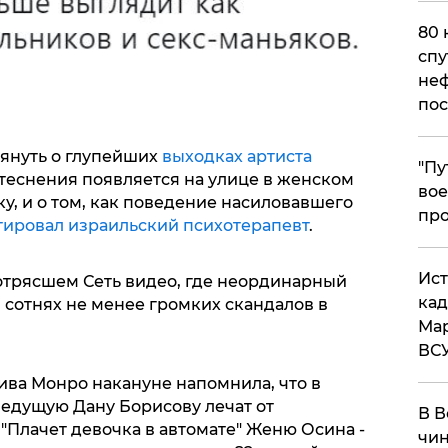
80 
спу
неф
пос
мянуть о глупейших
выходках артиста
​"П
стеснения появляется на улице в женском
вое
ку, и о том, как поведение насиловавшего
про
ировал израильский психотерапевт
.
​Ис
отрясшем Сеть видео, где неординарный
кад
 сотнях не менее громких скандалов в
Мар
ВС
дива Монро накануне напомнила, что в
ведущую Дану Борисову лечат от
В В
"Плачет девочка в автомате" Женю Осина -
чин