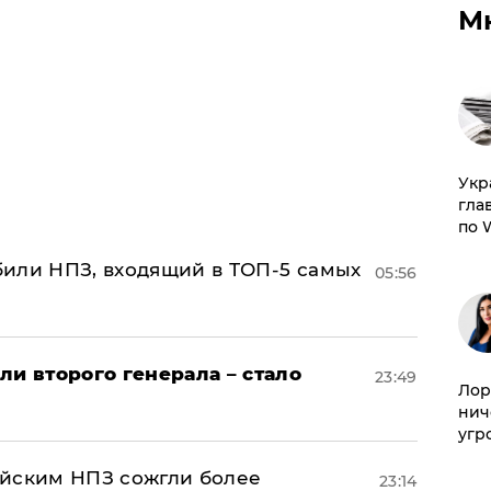
М
​Ук
гла
по 
или НПЗ, входящий в ТОП-5 самых
05:56
ли второго генерала – стало
23:49
Лор
нич
угр
ийским НПЗ сожгли более
23:14