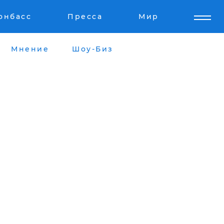
онбасс
Пресса
Мир
Мнение
Шоу-Биз