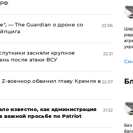
 РФ
е", — The Guardian о дроне со
23:06
Шар
ейпцига
рад
агр
укр
 спутники засняли крупное
22:21
ань после атаки ВСУ
См
Б
й Z-военкор обвинил главу Кремля в
22:07
ало известно, как администрация
21:52
в важной просьбе по Patriot
​Бе
бал