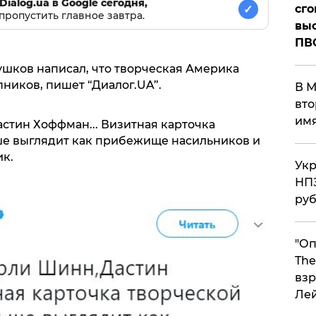
Dialog.ua в Google сегодня,
сго
✓
пропустить главное завтра.
выс
ПВ
ушков написал, что творческая Америка
ников, пишет “Диалог.UA”.
В М
вто
им
стин Хоффман... Визитная карточка
ше выглядит как прибежище насильников и
ик.
Укр
НПЗ
ру
"Оп
The
взр
Ле