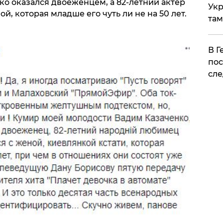
ко оказался двоеженцем, а 82-летний актер
Укр
, которая младше его чуть ли не на 50 лет.
там
​В 
пос
сле