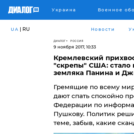
Украина
Военное об
| RU
UA
Новости
У
ДИАЛОГ
РОССИЯ
9 ноября 2017, 10:33
Кремлевский прихвос
"скрепы" США: стало 
земляка Панина и Д
​Гремящие по всему ми
дают спать спокойно п
Федерации по информа
Пушков‏у. Политик решил попиариться на пикантной
теме, забыв, какие скан