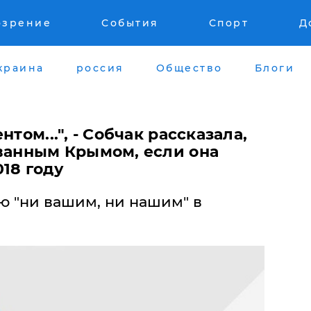
озрение
События
Спорт
Д
краина
россия
Общество
Блоги
нтом...", - Собчак рассказала,
ованным Крымом, если она
18 году
ю "ни вашим, ни нашим" в