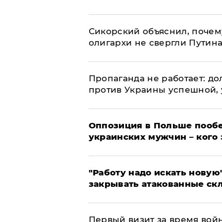
Сикорский объяснил, поче
олигархи не свергли Путин
​Пропаганда не работает: д
против Украины успешной,
Оппозиция в Польше пообе
украинских мужчин – кого 
"Работу надо искать новую"
закрывать атакованные ск
Первый визит за время вой