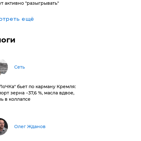
ут активно "разыгрывать"
отреть ещё
логи
Сеть
оЛоЧКа" бьет по карману Кремля:
орт зерна −37,6 %, масла вдвое,
ль в коллапсе
Олег Жданов