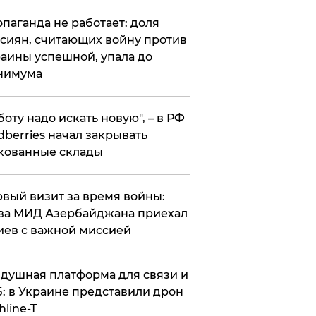
опаганда не работает: доля
сиян, считающих войну против
аины успешной, упала до
нимума
боту надо искать новую", – в РФ
dberries начал закрывать
кованные склады
вый визит за время войны:
ва МИД Азербайджана приехал
иев с важной миссией
душная платформа для связи и
: в Украине представили дрон
hline-T