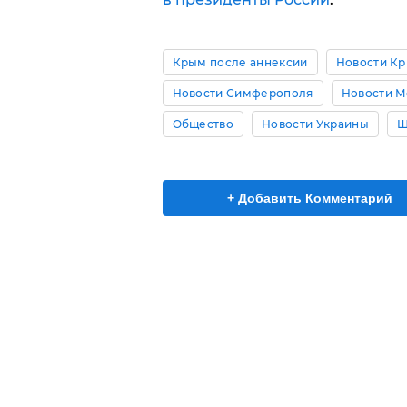
Крым после аннексии
Новости К
Новости Симферополя
Новости М
Общество
Новости Украины
Ш
+ Добавить Комментарий