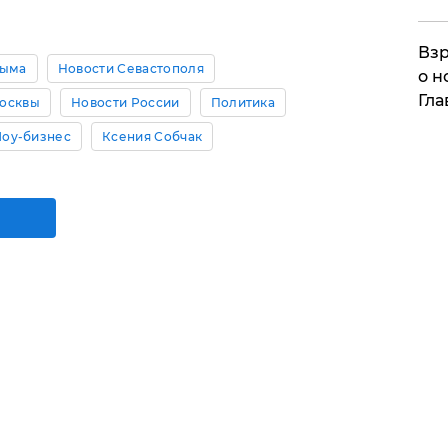
Взр
рыма
Новости Севастополя
о н
Гла
осквы
Новости России
Политика
оу-бизнес
Ксения Собчак