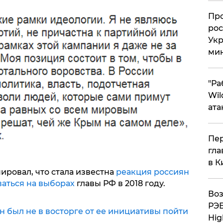
​Пр
рос
Укр
ми
"Ра
Wil
ата
Пер
гла
в К
ировал, что стала известна
реакция россиян
аться на выборах
главы РФ в 2018 году.
Воз
РЭБ
н был не в восторге от ее инициативы пойти
Hig