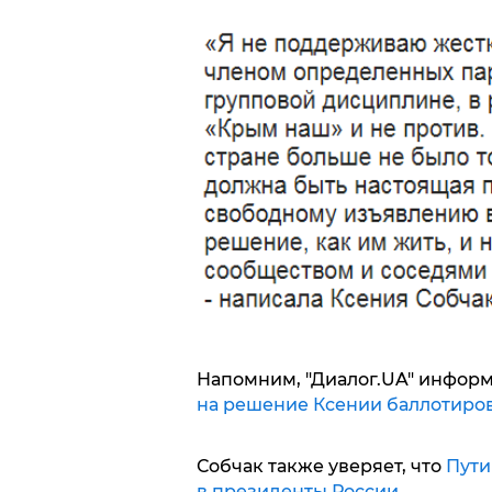
Напомним, "Диалог.UA" информ
на решение Ксении баллотиров
Собчак также уверяет, что
Пути
в президенты России
.