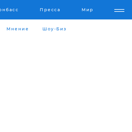
онбасс
Пресса
Мир
Мнение
Шоу-Биз