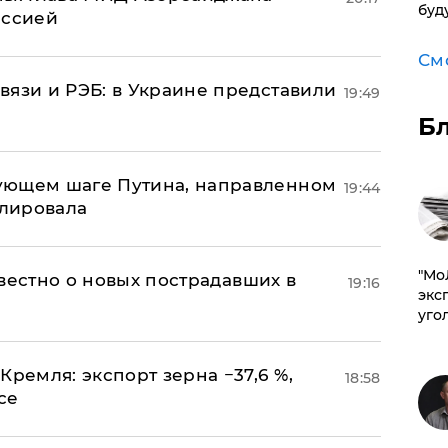
буд
иссией
См
вязи и РЭБ: в Украине представили
19:49
Б
ующем шаге Путина, направленном
19:44
улировала
​"М
известно о новых пострадавших в
19:16
эксп
уго
Кремля: экспорт зерна −37,6 %,
18:58
се