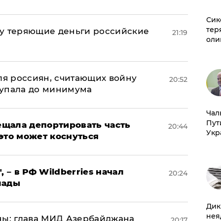
Сик
тер
му теряющие деньги российские
21:19
оли
а
оля россиян, считающих войну
20:52
 упала до минимума
Чал
Пут
щала депортировать часть
20:44
Укр
это может коснуться
, – в РФ Wildberries начал
20:24
лады
Дик
нея
ны: глава МИД Азербайджана
20:17