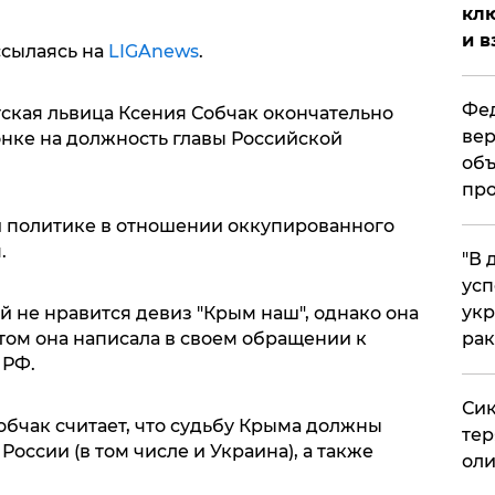
клю
и в
ссылаясь на
LIGAnews
.
Фед
тская львица Ксения Собчак окончательно
вер
онке на должность главы Российской
объ
про
ей политике в отношении оккупированного
.
​"В
усп
укр
ей не нравится девиз "Крым наш", однако она
рак
этом она написала в своем обращении к
 РФ.
Сик
Собчак считает, что судьбу Крыма должны
тер
оссии (в том числе и Украина), а также
оли