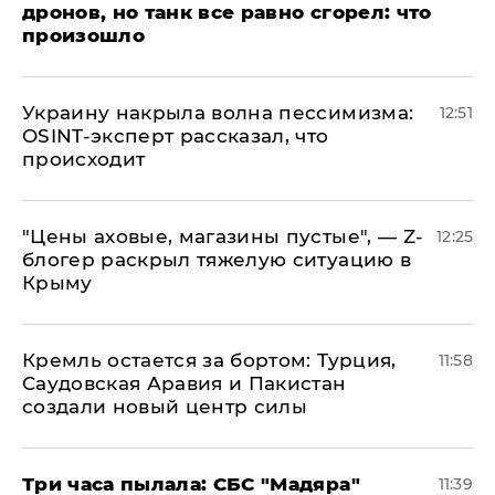
дронов, но танк все равно сгорел: что
произошло
​Украину накрыла волна пессимизма:
12:51
OSINT-эксперт рассказал, что
происходит
​"Цены аховые, магазины пустые", — Z-
12:25
блогер раскрыл тяжелую ситуацию в
Крыму
​Кремль остается за бортом: Турция,
11:58
Саудовская Аравия и Пакистан
создали новый центр силы
Три часа пылала: СБС "Мадяра"
11:39