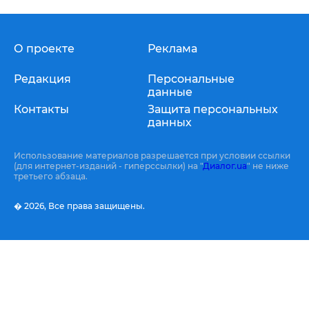
О проекте
Реклама
Редакция
Персональные
данные
Контакты
Защита персональных
данных
Использование материалов разрешается при условии ссылки
(для интернет-изданий - гиперссылки) на "
Диалог.ua
" не ниже
третьего абзаца.
� 2026,
Все права защищены.