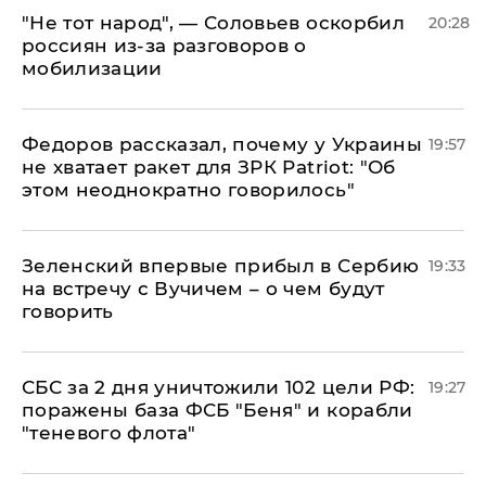
​"Не тот народ", — Соловьев оскорбил
20:28
россиян из-за разговоров о
мобилизации
Федоров рассказал, почему у Украины
19:57
не хватает ракет для ЗРК Patriot: "Об
этом неоднократно говорилось"
Зеленский впервые прибыл в Сербию
19:33
на встречу с Вучичем – о чем будут
говорить
СБС за 2 дня уничтожили 102 цели РФ:
19:27
поражены база ФСБ "Беня" и корабли
"теневого флота"