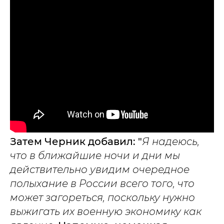
Затем Черник добавил: "
Я надеюсь,
что в ближайшие ночи и дни мы
действительно увидим очередное
полыхание в России всего того, что
может загореться, поскольку нужно
выжигать их военную экономику как