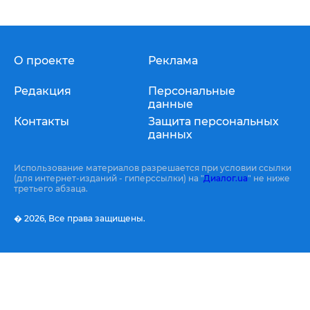
О проекте
Реклама
Редакция
Персональные
данные
Контакты
Защита персональных
данных
Использование материалов разрешается при условии ссылки
(для интернет-изданий - гиперссылки) на "
Диалог.ua
" не ниже
третьего абзаца.
� 2026,
Все права защищены.