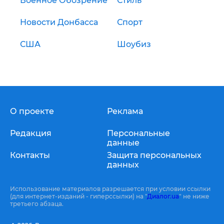
Военное Обозрение
Стиль
Новости Донбасса
Спорт
США
Шоубиз
О проекте
Реклама
Редакция
Персональные
данные
Контакты
Защита персональных
данных
Использование материалов разрешается при условии ссылки
(для интернет-изданий - гиперссылки) на "
Диалог.ua
" не ниже
третьего абзаца.