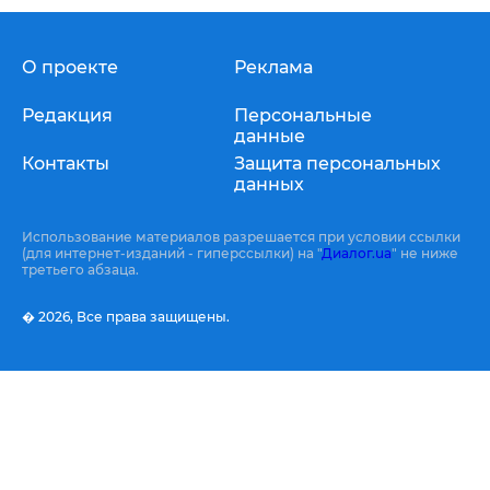
О проекте
Реклама
Редакция
Персональные
данные
Контакты
Защита персональных
данных
Использование материалов разрешается при условии ссылки
(для интернет-изданий - гиперссылки) на "
Диалог.ua
" не ниже
третьего абзаца.
� 2026,
Все права защищены.