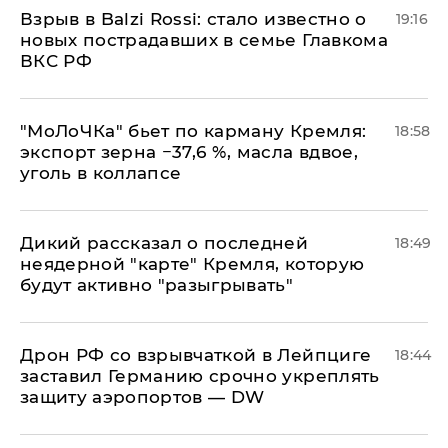
Взрыв в Balzi Rossi: стало известно о
19:16
новых пострадавших в семье Главкома
ВКС РФ
​"МоЛоЧКа" бьет по карману Кремля:
18:58
экспорт зерна −37,6 %, масла вдвое,
уголь в коллапсе
Дикий рассказал о последней
18:49
неядерной "карте" Кремля, которую
будут активно "разыгрывать"
​Дрон РФ со взрывчаткой в Лейпциге
18:44
заставил Германию срочно укреплять
защиту аэропортов — DW