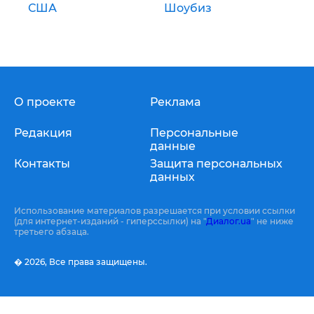
США
Шоубиз
О проекте
Реклама
Редакция
Персональные
данные
Контакты
Защита персональных
данных
Использование материалов разрешается при условии ссылки
(для интернет-изданий - гиперссылки) на "
Диалог.ua
" не ниже
третьего абзаца.
� 2026,
Все права защищены.