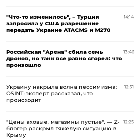
​"Что-то изменилось", – Турция
14:14
запросила у США разрешение
передать Украине ATACMS и M270
​Российская "Арена" сбила семь
13:46
дронов, но танк все равно сгорел: что
произошло
​Украину накрыла волна пессимизма:
12:51
OSINT-эксперт рассказал, что
происходит
​"Цены аховые, магазины пустые", — Z-
12:25
блогер раскрыл тяжелую ситуацию в
Крыму