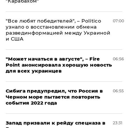
"Карабахом"
​"Все любят победителей", – Politico
07:00
узнало о восстановлении обмена
развединформацией между Украиной
и США
"Может начаться в августе", – Fire
06:56
Point анонсировала хорошую новость
для всех украинцев
Сибига предупредил, что Россия в
06:55
Черном море пытается повторить
события 2022 года
Запад призвали к рейду спецназа в
23:31