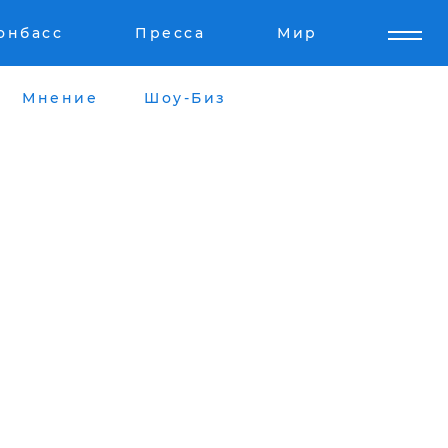
онбасс
Пресса
Мир
Мнение
Шоу-Биз