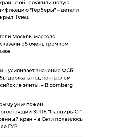
краине обнаружили новую
ификацию "Герберы" – детали
скрыл Флеш
ели Москвы массово
сказали об очень громком
рыве
ин усиливает значение ФСБ,
бы держать под контролем
сийские элиты, – Bloomberg
рыму уничтожен
огостоящий ЗРПК "Панцирь-С1"
оенный кран – в Сети появилось
ео ГУР