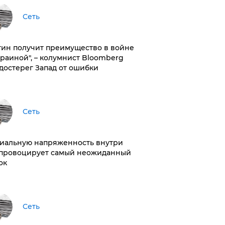
Сеть
тин получит преимущество в войне
краиной", – колумнист Bloomberg
достерег Запад от ошибки
Сеть
иальную напряженность внутри
провоцирует самый неожиданный
ок
Сеть