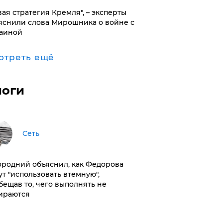
вая стратегия Кремля", – эксперты
яснили слова Мирошника о войне с
аиной
отреть ещё
логи
Сеть
ородний объяснил, как Федорова
ут "использовать втемную",
бещав то, чего выполнять не
ираются