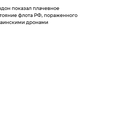
дон показал плачевное
тояние флота РФ, пораженного
раинскими дронами