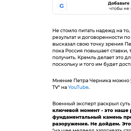
Добавьте 
G
чтобы не 
Не стоило питать надежд на то
результат и договоренности по
высказал свою точку зрения П
пока Россия повышает ставки,
получить. Кремль делает это дл
поскольку и того им будет дост
Мнение Петра Черника можно у
TV" на
YouTube
.
Военный эксперт раскрыл суть
ключевой момент - это наше 
фундаментальный камень пре
разоружения. Не дойдем. Это
"на шее медведя затягивать стр