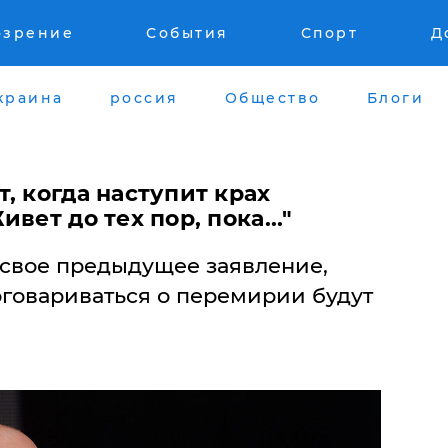
озрение
События
Спорт
Д
краина
россия
Общество
Блоги
, когда наступит крах
вет до тех пор, пока..."
свое предыдущее заявление,
договариваться о перемирии будут