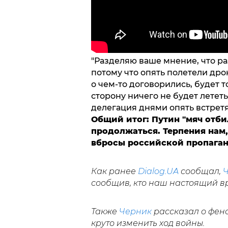
"Разделяю ваше мнение, что ра
потому что опять полетели дро
о чем-то договорились, будет 
сторону ничего не будет лететь
делегация днями опять встрет
Общий итог: Путин "мяч отби
продолжаться. Терпения нам,
вбросы российской пропага
Как ранее
Dialog.UA
сообщал,
сообщив, кто наш настоящий вр
Также
Черник
рассказал о фен
круто изменить ход войны.