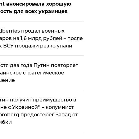
nt анонсировала хорошую
ость для всех украинцев
ldberries продал военных
аров на 1,6 млрд рублей – после
к ВСУ продажи резко упали
стя два года Путин повторяет
аинское стратегическое
шение
тин получит преимущество в
не с Украиной", – колумнист
omberg предостерег Запад от
ибки