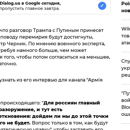
Dialog.ua в Google сегодня,
Poi
✓
пропустить главное завтра.
нов
​Wi
, что разговор Трампа с Путиным принесет
тов
 поводу перемирия будут достигнуты,
ата
етр Черник. По мнению военного эксперта,
 требуя намного больше, чем может
я того, чтобы потом согласиться на меньшее,
Спу
аточно.
укр
ре
знать из его интервью для канала "Армія
"Пу
вой
 происходящего: "
Для россиян главный
Blo
разоружение, и тут есть
ош
ткновения: дойдем ли мы до этой точки
го не будет.
Вопрос только в том, как будут
атегическую удавку", чтобы заставить его