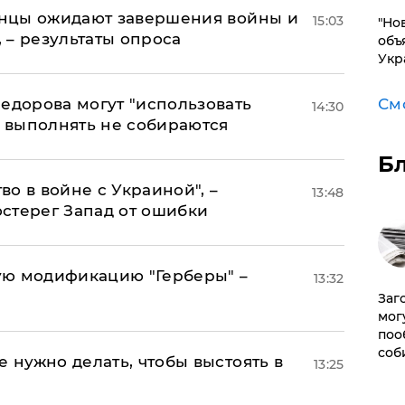
аинцы ожидают завершения войны и
15:03
"Но
, – результаты опроса
объ
Укр
едорова могут "использовать
См
14:30
о выполнять не собираются
Б
о в войне с Украиной", –
13:48
стерег Запад от ошибки
ую модификацию "Герберы" –
13:32
Заг
мог
поо
соб
е нужно делать, чтобы выстоять в
13:25