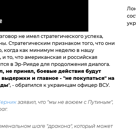
Лон
сос
ук
зговор не имел стратегического успеха,
ны. Стратегическим признаком того, что они
то, когда как минимум неделю в нашу
, и то, что американская и российская
ятся в Эр-Рияде для продолжения диалога.
л, не принял, боевые действия будут
 выдержки и главное - "не покупаться" на
нды
", - обратился к украинцам офицер ВСУ.
Черник
заявил, что "мы не воюем с Путиным",
аг.
оменальном шаге "дракона", который может