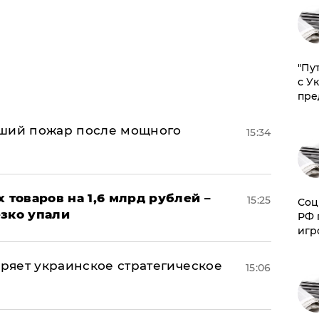
"Пу
с У
пре
йший пожар после мощного
15:34
х товаров на 1,6 млрд рублей –
15:25
Соц
езко упали
РФ 
игр
оряет украинское стратегическое
15:06