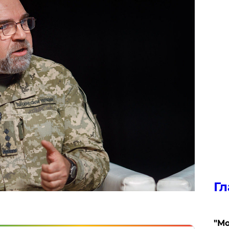
Гл
"Мо