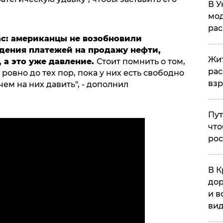
В У
мод
ра
ас: американцы не возобновили
дения платежей на продажу нефти,
Жит
, а это уже давление.
Стоит помнить о том,
рас
ровно до тех пор, пока у них есть свободно
вз
ем на них давить", - дополнил
Пут
что
рос
В К
дор
и в
вид