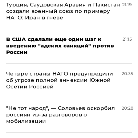
Турция, Саудовская Аравия и Пакистан
21:19
создали военный союз по примеру
НАТО: Иран в гневе
В США сделали еще один шаг к
21:15
введению "адских санкций" против
России
Четыре страны НАТО предупредили
20:35
об угрозе полной аннексии Южной
Осетии Россией
​"Не тот народ", — Соловьев оскорбил
20:28
россиян из-за разговоров о
мобилизации