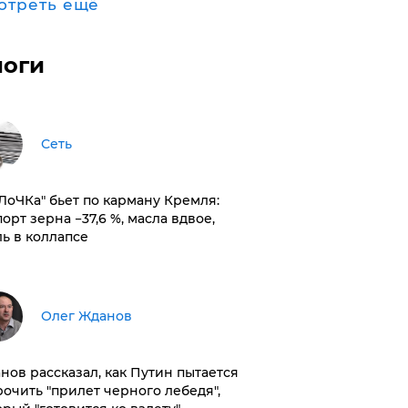
отреть ещё
логи
Сеть
оЛоЧКа" бьет по карману Кремля:
орт зерна −37,6 %, масла вдвое,
ль в коллапсе
Олег Жданов
нов рассказал, как Путин пытается
рочить "прилет черного лебедя",