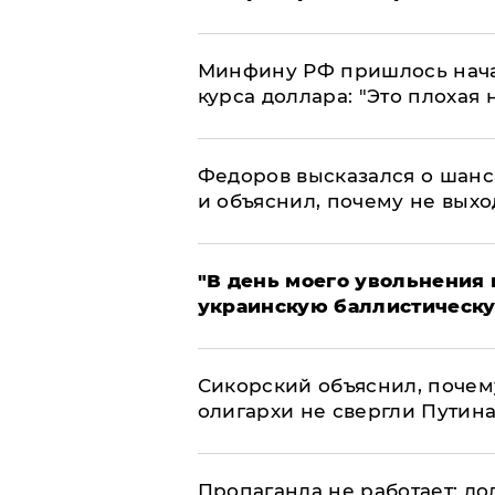
Минфину РФ пришлось начат
курса доллара: "Это плохая 
Федоров высказался о шанс
и объяснил, почему не выхо
​"В день моего увольнени
украинскую баллистическу
Сикорский объяснил, поче
олигархи не свергли Путин
​Пропаганда не работает: д