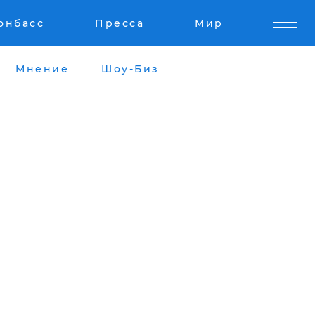
онбасс
Пресса
Мир
Мнение
Шоу-Биз