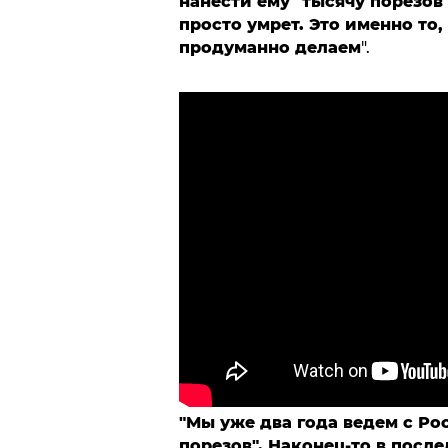
нанести ему "тысячу порезов"
просто умрет. Это именно то
продуманно делаем
".
"Мы уже два года ведем с Ро
порезов". Наконец-то в посл