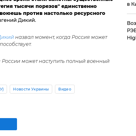
в К
атегия тысячи порезов" единственно
 воюешь против настолько ресурсного
Евгений Дикий.
Воз
РЭБ
Дикий
назвал момент, когда Россия может
Hig
пособствует.
в России может наступить полный военный
У)
Новости Украины
Видео