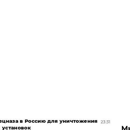
пецназа в Россию для уничтожения
23:31
М
 установок