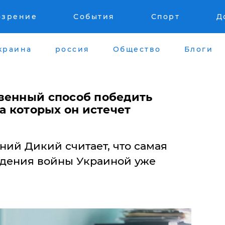
озрение
События
Спорт
Д
краина
россия
Общество
Блоги
венный способ победить
за которых он истечет
ний Дикий считает, что самая
едения войны Украиной уже