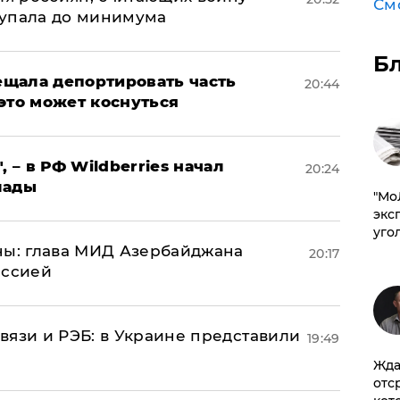
См
 упала до минимума
Б
щала депортировать часть
20:44
это может коснуться
, – в РФ Wildberries начал
20:24
лады
​"М
эксп
уго
ны: глава МИД Азербайджана
20:17
иссией
вязи и РЭБ: в Украине представили
19:49
Жда
отс