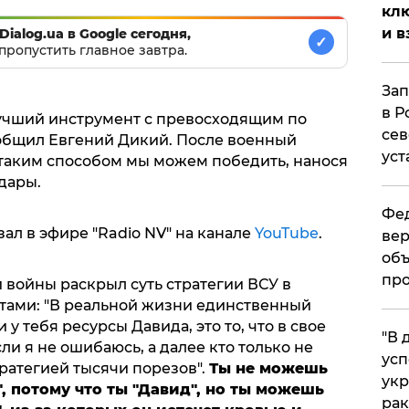
клю
и в
Dialog.ua в Google сегодня,
✓
пропустить главное завтра.
Зап
в Р
 лучший инструмент с превосходящим по
сев
ообщил Евгений Дикий. После военный
уст
 таким способом мы можем победить, нанося
дары.
Фед
ал в эфире "Radio NV" на канале
YouTube
.
вер
объ
про
 войны раскрыл суть стратегии ВСУ в
тами: "В реальной жизни единственный
 у тебя ресурсы Давида, это то, что в свое
​"В
ли я не ошибаюсь, а далее кто только не
усп
тратегией тысячи порезов".
Ты не можешь
укр
, потому что ты "Давид", но ты можешь
рак