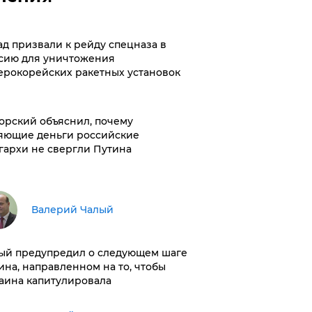
ад призвали к рейду спецназа в
сию для уничтожения
ерокорейских ракетных установок
орский объяснил, почему
яющие деньги российские
гархи не свергли Путина
Валерий Чалый
ый предупредил о следующем шаге
ина, направленном на то, чтобы
аина капитулировала