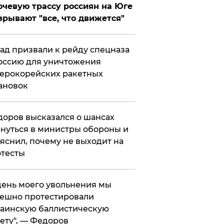
чевую трассу россиян на Юге
зрывают "все, что движется"
ад призвали к рейду спецназа
оссию для уничтожения
ерокорейских ракетных
ановок
оров высказался о шансах
нуться в министры обороны и
яснил, почему не выходит на
тесты
 день моего увольнения мы
ешно протестировали
аинскую баллистическую
ету", — Федоров