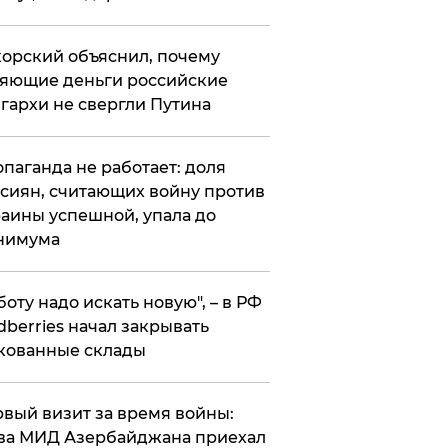
орский объяснил, почему
яющие деньги российские
гархи не свергли Путина
опаганда не работает: доля
сиян, считающих войну против
аины успешной, упала до
нимума
боту надо искать новую", – в РФ
dberries начал закрывать
кованные склады
вый визит за время войны:
ва МИД Азербайджана приехал