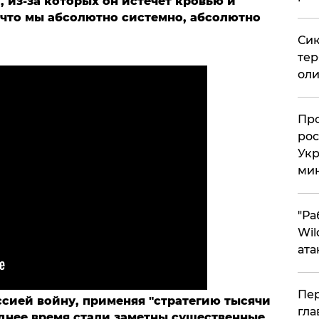
, из-за которых он истечет кровью и
, что мы абсолютно системно, абсолютно
Сик
тер
оли
​Пр
рос
Укр
ми
"Ра
Wil
ата
Пер
ссией войну, применяя "стратегию тысячи
гла
еднее время стали заметны существенные