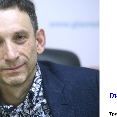
Гл
Три