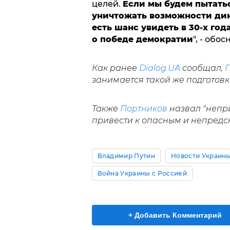
целей.
Если мы будем пытатьс
уничтожать возможности дикт
есть шанс увидеть в 30-х года
о победе демократии
", - обо
Как ранее
Dialog.UA
сообщал,
П
занимается такой же подготовк
Также
Портников
назвал "непри
привести к опасным и непредс
Владимир Путин
Новости Украин
Война Украины с Россией
+ Добавить Комментарий