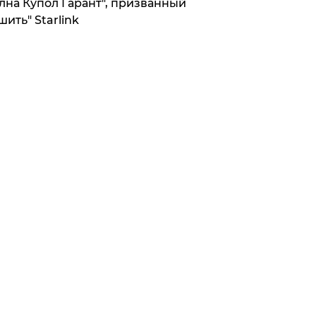
лна Купол Гарант", призванный
шить" Starlink