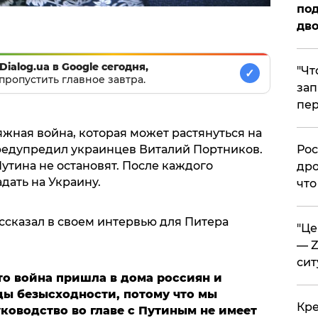
под
дво
Dialog.ua в Google сегодня,
​"Ч
✓
пропустить главное завтра.
зап
пер
яжная война, которая может растянуться на
предупредил украинцев Виталий Портников.
​Ро
тина не остановят. После каждого
дро
дать на Украину.
что
ссказал в своем интервью для Питера
​"Ц
— Z
сит
то война пришла в дома россиян и
ды безысходности, потому что мы
​Кр
ководство во главе с Путиным не имеет