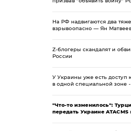
призвав "объявить войну" Р
На РФ надвигаются два тяже
взрывоопасно — Ян Матвее
Z-блогеры скандалят и обви
России
У Украины уже есть доступ к
в одной специальной зоне 
​"Что-то изменилось": Тур
передать Украине ATACMS 