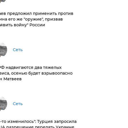
аев предложил применить против
ина его же "оружие", призвав
ъявить войну" России
Сеть
РФ надвигаются два тяжелых
зиса, осенью будет взрывоопасно
н Матвеев
Сеть
то-то изменилось": Турция запросила
ША разрешение передать Украине