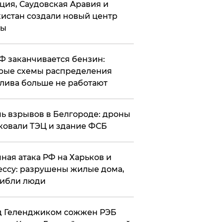
ция, Саудовская Аравия и
истан создали новый центр
лы
РФ заканчивается бензин:
рые схемы распределения
лива больше не работают
чь взрывов в Белгороде: дроны
ковали ТЭЦ и здание ФСБ
чная атака РФ на Харьков и
ссу: разрушены жилые дома,
ибли люди
д Геленджиком сожжен РЭБ