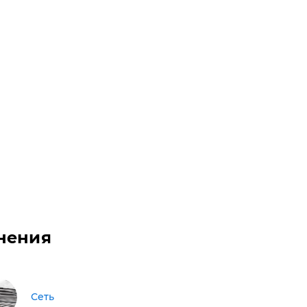
нения
Сеть