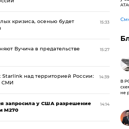
оссии
ATA
См
лых кризиса, осенью будет
15:33
в
Б
няют Вучича в предательстве
15:27
 Starlink над территорией России:
14:39
​В 
- СМИ
схе
не 
ция запросила у США разрешение
14:14
и M270