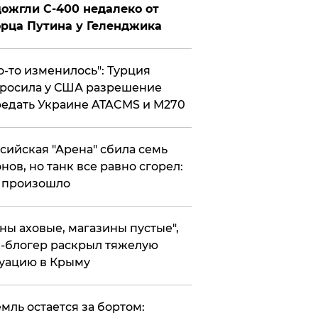
ожгли С-400 недалеко от
рца Путина у Геленджика
то-то изменилось": Турция
росила у США разрешение
едать Украине ATACMS и M270
ссийская "Арена" сбила семь
нов, но танк все равно сгорел:
 произошло
ены аховые, магазины пустые",
-блогер раскрыл тяжелую
уацию в Крыму
емль остается за бортом: