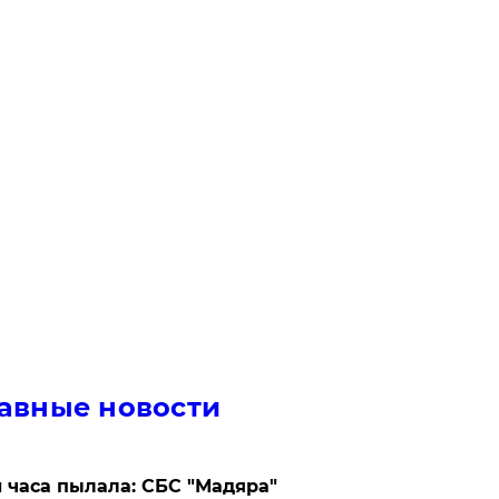
авные новости
 часа пылала: СБС "Мадяра"