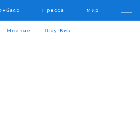
онбасс
Пресса
Мир
Мнение
Шоу-Биз