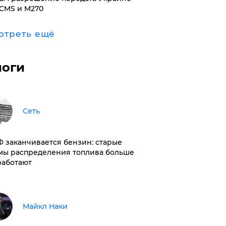
CMS и M270
отреть ещё
логи
Сеть
РФ заканчивается бензин: старые
мы распределения топлива больше
работают
Майкл Наки