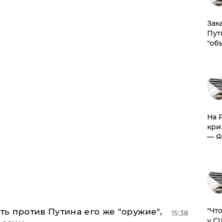
Зак
Пут
"об
На 
кри
— Я
​"Ч
ь против Путина его же "оружие",
15:38
у С