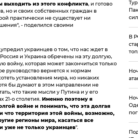
Тур
 выходить из этого конфликта
, и готово
Пак
в, но и своих собственных граждан в
си
рой практически не существует ни
шения", - поделился своими
​В 
ста
предил украинцев о том, что нас ждет в
топ
Россия и Украина обречены на эту долгую,
ю войну, которая может закончиться только
кое руководство вернется к нормам
​Но
отеть установления мира, но никаких
ата
хотя бы думают в этом направлении не
ать, что такие мысли у Путина и у его
​Но
х 21-о столетия.
Именно поэтому я
Оде
олгой войне и понимать, что эта долгая
пог
и что территория этой войны, возможно,
ругие регионы мира, касаться все
и уже не только украинцев
".
По