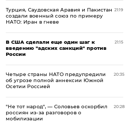
Турция, Саудовская Аравия и Пакистан
21:19
создали военный союз по примеру
НАТО: Иран в гневе
В США сделали еще один шаг к
21:15
введению "адских санкций" против
России
Четыре страны НАТО предупредили
20:35
об угрозе полной аннексии Южной
Осетии Россией
​"Не тот народ", — Соловьев оскорбил
20:28
россиян из-за разговоров о
мобилизации