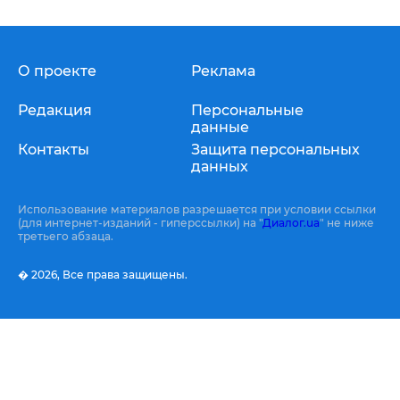
О проекте
Реклама
Редакция
Персональные
данные
Контакты
Защита персональных
данных
Использование материалов разрешается при условии ссылки
(для интернет-изданий - гиперссылки) на "
Диалог.ua
" не ниже
третьего абзаца.
� 2026,
Все права защищены.