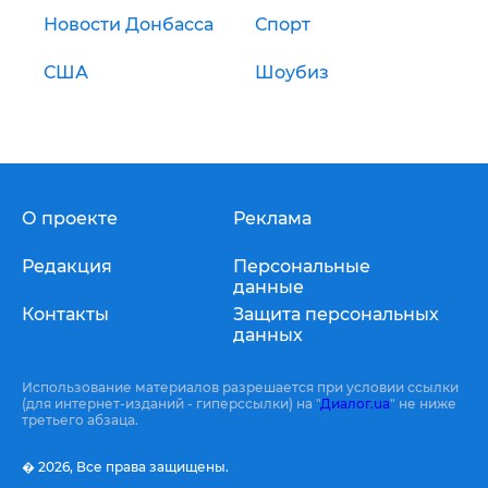
Новости Донбасса
Спорт
США
Шоубиз
О проекте
Реклама
Редакция
Персональные
данные
Контакты
Защита персональных
данных
Использование материалов разрешается при условии ссылки
(для интернет-изданий - гиперссылки) на "
Диалог.ua
" не ниже
третьего абзаца.
� 2026,
Все права защищены.