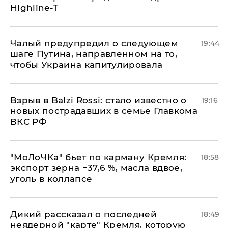
Highline-T
Чалый предупредил о следующем
19:44
шаге Путина, направленном на то,
чтобы Украина капитулировала
Взрыв в Balzi Rossi: стало известно о
19:16
новых пострадавших в семье Главкома
ВКС РФ
​"МоЛоЧКа" бьет по карману Кремля:
18:58
экспорт зерна −37,6 %, масла вдвое,
уголь в коллапсе
Дикий рассказал о последней
18:49
неядерной "карте" Кремля, которую