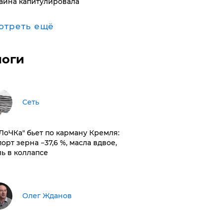
аина капитулировала
отреть ещё
логи
Сеть
оЛоЧКа" бьет по карману Кремля:
орт зерна −37,6 %, масла вдвое,
ль в коллапсе
Олег Жданов