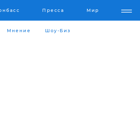
онбасс
Пресса
Мир
Мнение
Шоу-Биз