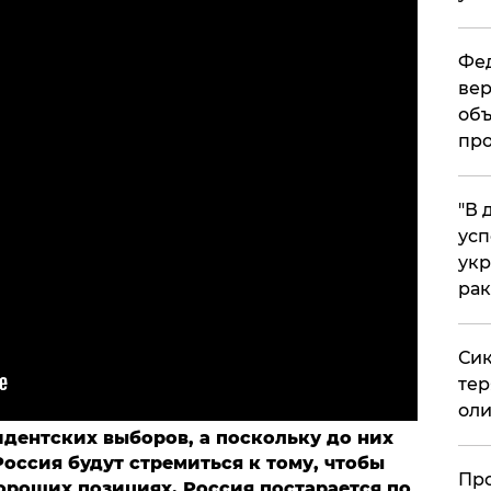
Фед
вер
объ
про
​"В
усп
укр
рак
Сик
тер
оли
идентских выборов, а поскольку до них
Россия будут стремиться к тому, чтобы
​Пр
ороших позициях. Россия постарается по