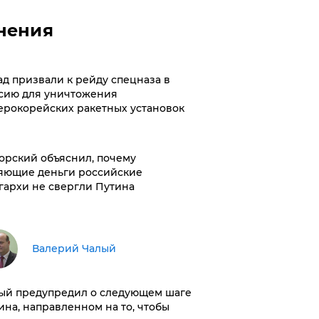
нения
ад призвали к рейду спецназа в
сию для уничтожения
ерокорейских ракетных установок
орский объяснил, почему
яющие деньги российские
гархи не свергли Путина
Валерий Чалый
ый предупредил о следующем шаге
ина, направленном на то, чтобы