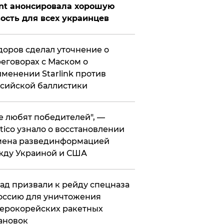
nt анонсировала хорошую
ость для всех украинцев
оров сделал уточнение о
еговорах с Маском о
менении Starlink против
сийской баллистики
се любят победителей", —
itico узнало о восстановлении
мена развединформацией
жду Украиной и США
ад призвали к рейду спецназа
оссию для уничтожения
ерокорейских ракетных
ановок