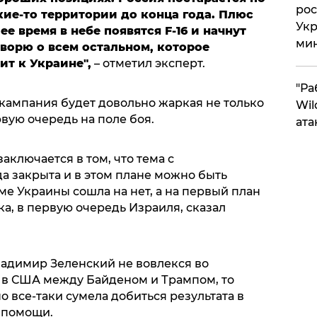
рос
ие-то территории до конца года. Плюс
Укр
е время в небе появятся F-16 и начнут
ми
оворю о всем остальном, которое
т к Украине",
– отметил эксперт.
"Ра
 кампания будет довольно жаркая не только
Wil
рвую очередь на поле боя.
ата
аключается в том, что тема с
а закрыта и в этом плане можно быть
е Украины сошла на нет, а на первый план
а, в первую очередь Израиля, сказал
ладимир Зеленский не вовлекся во
 в США между Байденом и Трампом, то
но все-таки сумела добиться результата в
 помощи.