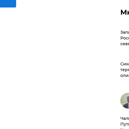
М
Зап
Рос
сев
Сик
тер
оли
Чал
Пут