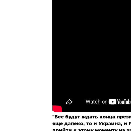
"Все будут ждать конца през
еще далеко, то и Украина, и 
прийти к этому моменту на х