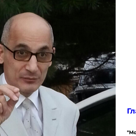
Гл
"Мо