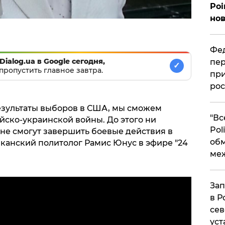
Poi
нов
Фед
Dialog.ua в Google сегодня,
пер
✓
пропустить главное завтра.
при
рос
результаты выборов в США, мы сможем
​"В
йско-украинской войны. До этого ни
Pol
не смогут завершить боевые действия в
об
анский политолог Рамис Юнус в эфире "24
ме
Зап
в Р
сев
уст