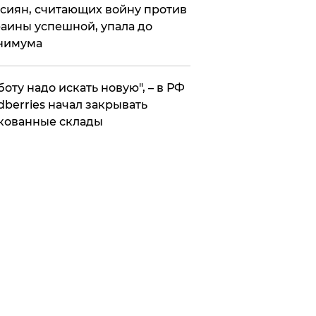
сиян, считающих войну против
аины успешной, упала до
нимума
боту надо искать новую", – в РФ
dberries начал закрывать
кованные склады