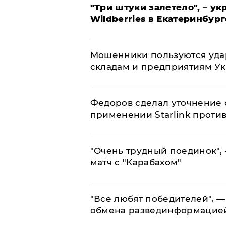
"Три штуки залетело", – у
Wildberries в Екатеринбург
Мошенники пользуются уда
складам и предприятиям У
Федоров сделал уточнение 
применении Starlink проти
"Очень трудный поединок", 
матч с "Карабахом"
​"Все любят победителей", —
обмена развединформацие