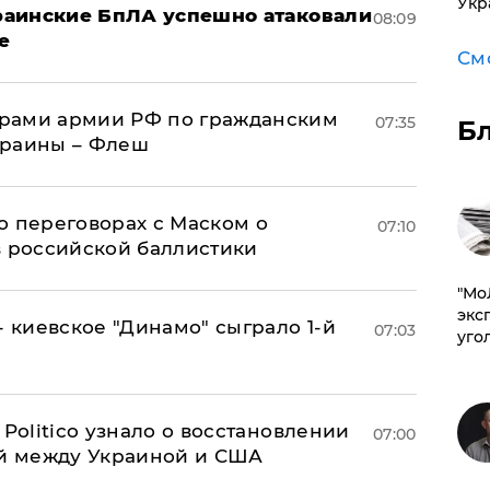
Укр
краинские БпЛА успешно атаковали
08:09
е
См
рами армии РФ по гражданским
07:35
Б
краины – Флеш
о переговорах с Маском о
07:10
в российской баллистики
​"М
эксп
- киевское "Динамо" сыграло 1-й
07:03
уго
 Politico узнало о восстановлении
07:00
й между Украиной и США