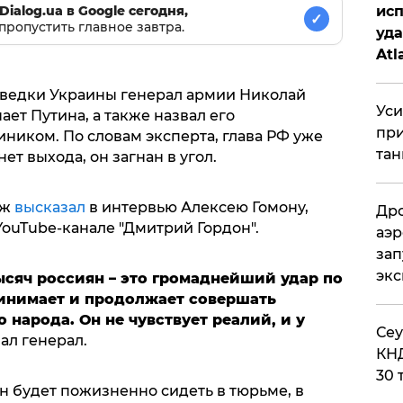
исп
Dialog.ua в Google сегодня,
✓
пропустить главное завтра.
уда
Atl
би
зведки Украины генерал армии Николай
Уси
ет Путина, а также назвал его
при
ником. По словам эксперта, глава РФ уже
тан
нет выхода, он загнан в угол.
уж
высказал
в интервью Алексею Гомону,
Дро
ouTube-канале "Дмитрий Гордон".
аэр
зап
эк
ысяч россиян – это громаднейший удар по
ринимает
и продолжает с
оверша
ть
 народа. Он не чувствует реалий, и у
​Се
зал генерал.
КНД
30 
н будет пожизненно сидеть в тюрьме, в