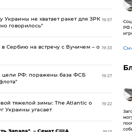
у Украины не хватает ракет для ЗРК
19:57
Соц
тно говорилось"
РФ 
игр
в Сербию на встречу с Вучичем – о
См
19:33
Б
2 цели РФ: поражены база ФСБ
19:27
флота"
вой тяжелой зимы: The Atlantic о
19:22
г Украины угасает
Заг
мог
поо
соб
ь Запада", – Сенат США
19:13