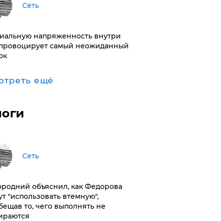
Сеть
иальную напряженность внутри
провоцирует самый неожиданный
ок
отреть ещё
логи
Сеть
ородний объяснил, как Федорова
ут "использовать втемную",
бещав то, чего выполнять не
ираются