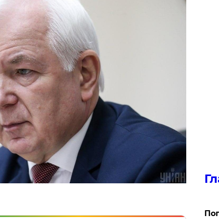
Гл
Поп