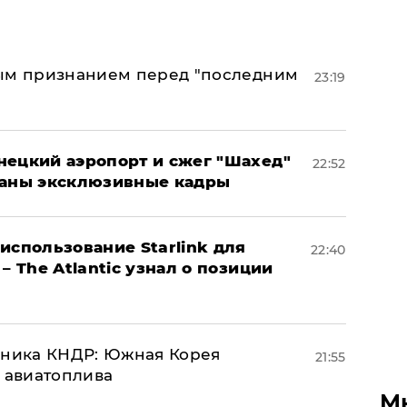
ным признанием перед "последним
23:19
нецкий аэропорт и сжег "Шахед"
22:52
ваны эксклюзивные кадры
использование Starlink для
22:40
– The Atlantic узнал о позиции
юзника КНДР: Южная Корея
21:55
н авиатоплива
М