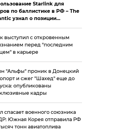
ользование Starlink для
ров по баллистике в РФ – The
antic узнал о позиции
знесмена
к выступил с откровенным
знанием перед "последним
цем" в карьере
н "Альфы" проник в Донецкий
опорт и сжег "Шахед" еще до
уска: опубликованы
склюзивные кадры
ул спасает военного союзника
Р: Южная Корея отправила РФ
тысяч тонн авиатоплива