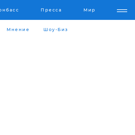
онбасс
Пресса
Мир
Мнение
Шоу-Биз