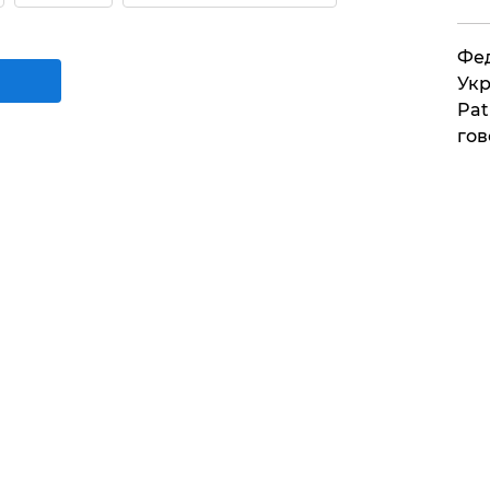
Фед
Укр
Pat
гов