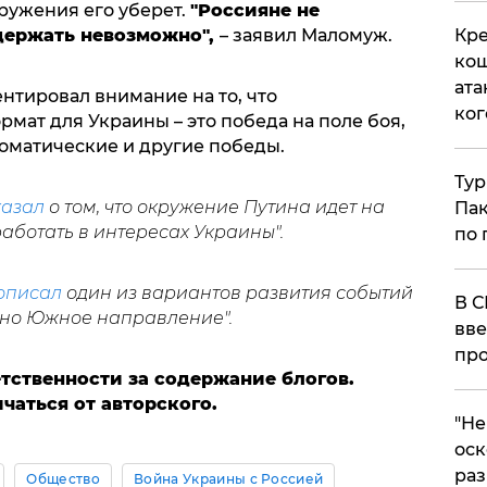
кружения его уберет.
"Россияне не
Кре
держать невозможно",
– заявил Маломуж.
кош
ата
ентировал внимание на то, что
ког
ат для Украины – это победа на поле боя,
оматические и другие победы.
Тур
казал
о том, что окружение Путина идет на
Пак
работать в интересах Украины".
по 
описал
один из вариантов развития событий
В С
нно Южное направление".
вве
про
етственности за содержание блогов.
аться от авторского.
​"Н
оск
раз
Общество
Война Украины с Россией