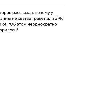
оров рассказал, почему у
аины не хватает ракет для ЗРК
riot: "Об этом неоднократно
орилось"