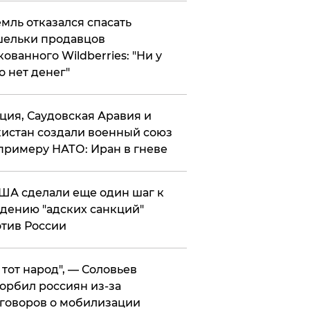
мль отказался спасать
ельки продавцов
кованного Wildberries: "Ни у
о нет денег"
ция, Саудовская Аравия и
истан создали военный союз
примеру НАТО: Иран в гневе
ША сделали еще один шаг к
дению "адских санкций"
тив России
е тот народ", — Соловьев
орбил россиян из-за
говоров о мобилизации