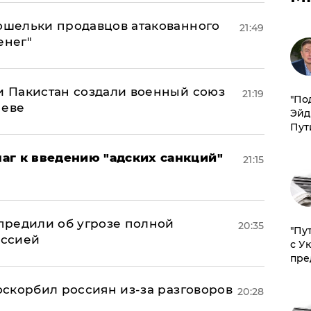
кошельки продавцов атакованного
21:49
енег"
 и Пакистан создали военный союз
21:19
​"По
неве
Эйд
Пут
аг к введению "адских санкций"
21:15
предили об угрозе полной
20:35
"Пу
оссией
с У
пре
 оскорбил россиян из-за разговоров
20:28