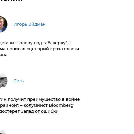
Игорь Эйдман
дставит голову под табакерку", –
ман описал сценарий краха власти
ина
Сеть
тин получит преимущество в войне
краиной", – колумнист Bloomberg
достерег Запад от ошибки