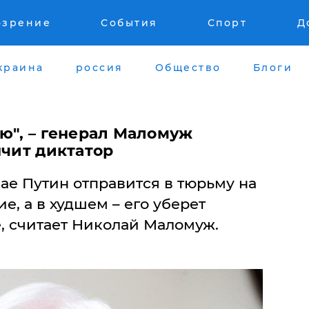
озрение
События
Спорт
Д
краина
россия
Общество
Блоги
ю", – генерал Маломуж
нчит диктатор
ае Путин отправится в тюрьму на
, а в худшем – его уберет
, считает Николай Маломуж.