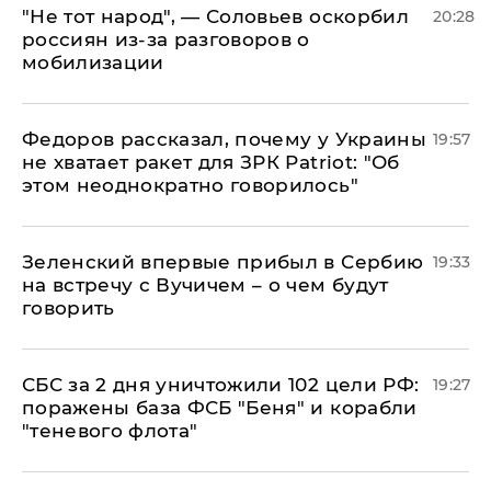
​"Не тот народ", — Соловьев оскорбил
20:28
россиян из-за разговоров о
мобилизации
Федоров рассказал, почему у Украины
19:57
не хватает ракет для ЗРК Patriot: "Об
этом неоднократно говорилось"
Зеленский впервые прибыл в Сербию
19:33
на встречу с Вучичем – о чем будут
говорить
СБС за 2 дня уничтожили 102 цели РФ:
19:27
поражены база ФСБ "Беня" и корабли
"теневого флота"