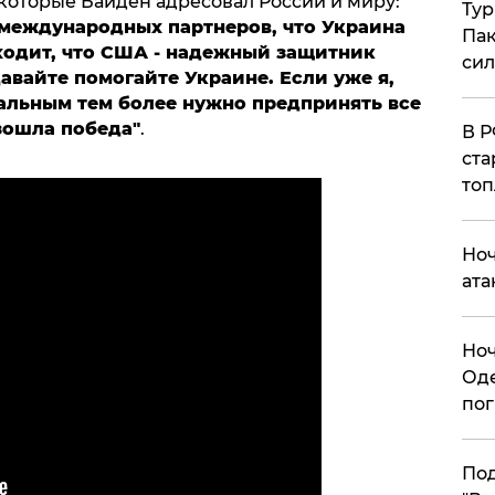
которые Байден адресовал России и миру:
Тур
 международных партнеров, что Украина
Пак
ыходит, что США - надежный защитник
си
авайте помогайте Украине. Если уже я,
тальным тем более нужно предпринять все
зошла победа"
.
​В 
ста
топ
​Но
ата
​Но
Оде
пог
По