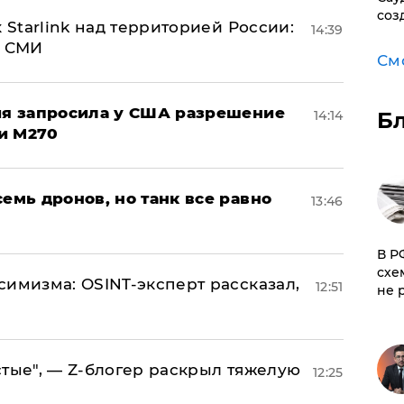
соз
 Starlink над территорией России:
14:39
- СМИ
См
ция запросила у США разрешение
14:14
Б
и M270
семь дронов, но танк все равно
13:46
​В 
схе
симизма: OSINT-эксперт рассказал,
12:51
не 
стые", — Z-блогер раскрыл тяжелую
12:25