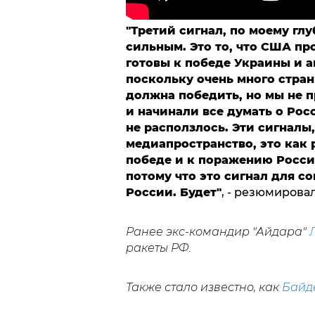
"Третий сигнал, по моему гл
сильным. Это то, что США пр
готовы к победе Украины и 
поскольку очень много стран
должна победить, но мы не п
и начинали все думать о Росс
не расползлось. Эти сигналы
медиапространство, это как р
победе и к поражению России
потому что это сигнал для с
России. Будет"
, - резюмирова
Ранее экс-командир "Айдара"
ракеты РФ.
Также стало известно, как
Байд