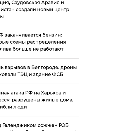
ция, Саудовская Аравия и
истан создали новый центр
лы
РФ заканчивается бензин:
рые схемы распределения
лива больше не работают
чь взрывов в Белгороде: дроны
ковали ТЭЦ и здание ФСБ
чная атака РФ на Харьков и
ссу: разрушены жилые дома,
ибли люди
д Геленджиком сожжен РЭБ