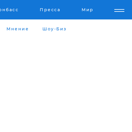
онбасс
Пресса
Мир
Мнение
Шоу-Биз