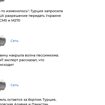
то-то изменилось": Турция запросила
ША разрешение передать Украине
CMS и M270
Сеть
раину накрыла волна пессимизма:
NT-эксперт рассказал, что
исходит
Сеть
емль остается за бортом: Турция,
довская Аравия и Пакистан