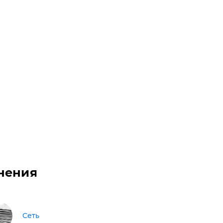
нения
Сеть