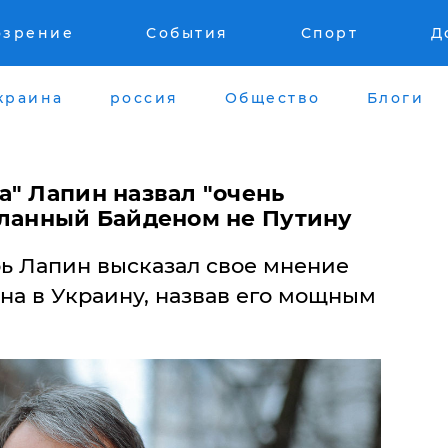
озрение
События
Спорт
Д
краина
россия
Общество
Блоги
а" Лапин назвал "очень
сланный Байденом не Путину
ь Лапин высказал свое мнение
на в Украину, назвав его мощным