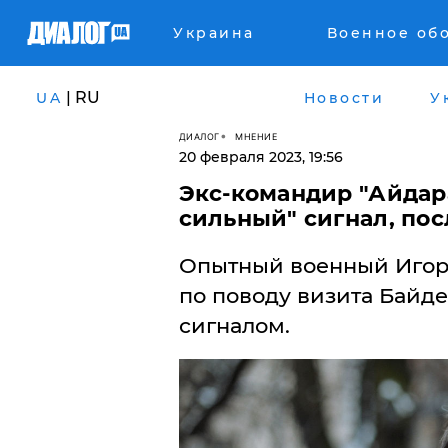
Украина
Военное об
| RU
UA
Новости
У
ДИАЛОГ
МНЕНИЕ
20 февраля 2023, 19:56
Экс-командир "Айдар
сильный" сигнал, по
Опытный военный Игор
по поводу визита Байде
сигналом.