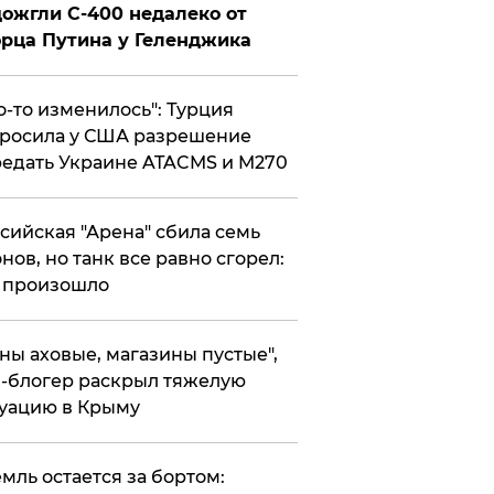
ожгли С-400 недалеко от
рца Путина у Геленджика
то-то изменилось": Турция
росила у США разрешение
едать Украине ATACMS и M270
ссийская "Арена" сбила семь
нов, но танк все равно сгорел:
 произошло
ены аховые, магазины пустые",
-блогер раскрыл тяжелую
уацию в Крыму
емль остается за бортом: