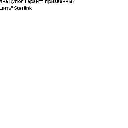
лна Купол Гарант", призванный
шить" Starlink