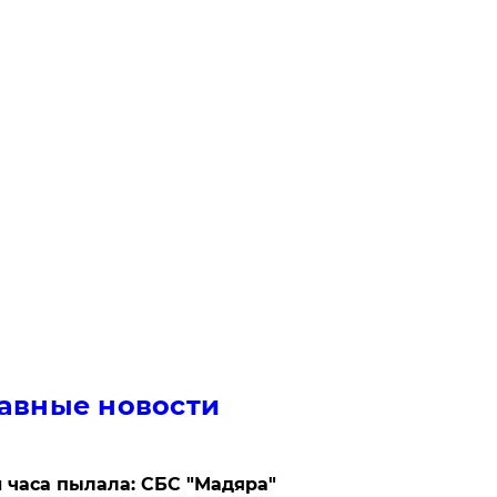
авные новости
 часа пылала: СБС "Мадяра"