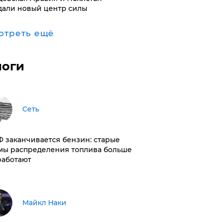
дали новый центр силы
отреть ещё
логи
Сеть
РФ заканчивается бензин: старые
мы распределения топлива больше
работают
Майкл Наки