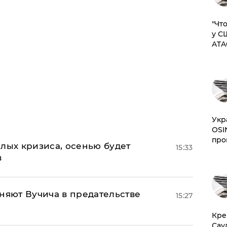
​"Ч
у С
ATA
​Ук
OSI
про
лых кризиса, осенью будет
15:33
в
няют Вучича в предательстве
15:27
​Кр
Сау