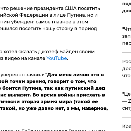
под
 что решение президента США посетить
дво
ссийской Федерации в лице Путина, но и
пин убежден: самое главное в этом
ешился посетить нашу страну в период
​"Ч
зап
пер
о хотел сказать Джозеф Байден своим
из видео на канале
YouTube
.
​Ро
дро
уверенно заявил:
"Для меня лично это в
что
ой точки зрения, говорит о том, что
 боится Путина, так как путинский дед
​"Ц
 не вылазит. Во время войны приехать в
— Z
тически вторая армия мира (такой ее
сит
такой, но уже давно нет, а мы, наверное,
​Кр