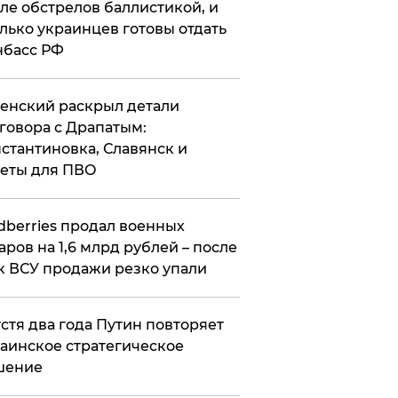
ле обстрелов баллистикой, и
лько украинцев готовы отдать
нбасс РФ
ленский раскрыл детали
говора с Драпатым:
стантиновка, Славянск и
еты для ПВО
ldberries продал военных
аров на 1,6 млрд рублей – после
к ВСУ продажи резко упали
стя два года Путин повторяет
аинское стратегическое
шение