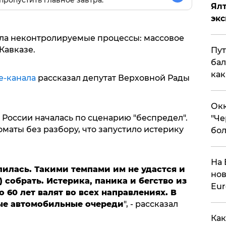
пропустить главное завтра.
Ял
эк
ла неконтролируемые процессы: массовое
Кавказе.
Пут
бал
как
e-канала
рассказал депутат Верховной Рады
Окк
 России началась по сценарию "беспредел".
"Че
маты без разбору, что запустило истерику
бол
На 
илась. Такими темпами им не удастся и
нов
) собрать. Истерика, паника и бегство из
Eu
 60 лет валят во всех направлениях. В
ые автомобильные очереди
", - рассказал
Как