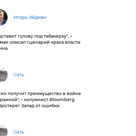
Игорь Эйдман
дставит голову под табакерку", –
ман описал сценарий краха власти
ина
Сеть
тин получит преимущество в войне
краиной", – колумнист Bloomberg
достерег Запад от ошибки
Сеть