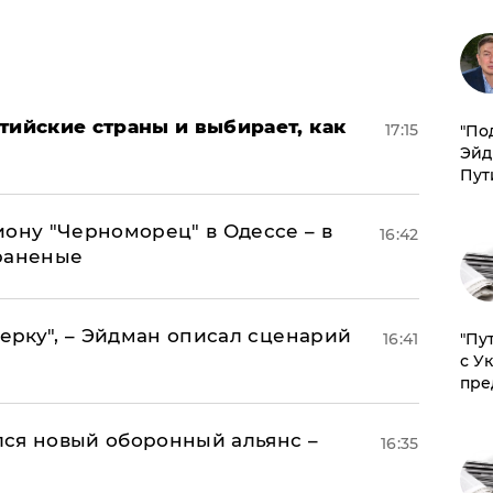
тийские страны и выбирает, как
17:15
​"По
Эйд
Пут
иону "Черноморец" в Одессе – в
16:42
раненые
керку", – Эйдман описал сценарий
"Пу
16:41
с У
пре
ся новый оборонный альянс –
16:35