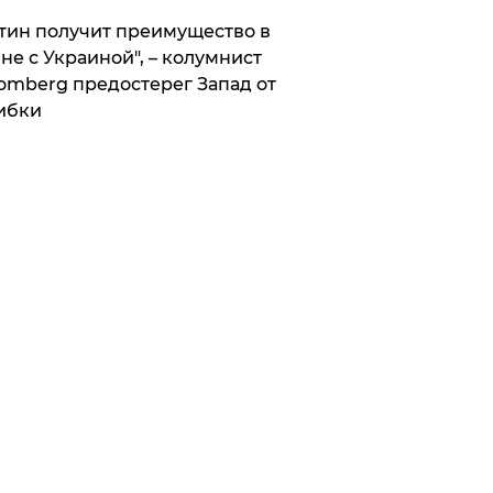
тин получит преимущество в
не с Украиной", – колумнист
omberg предостерег Запад от
ибки