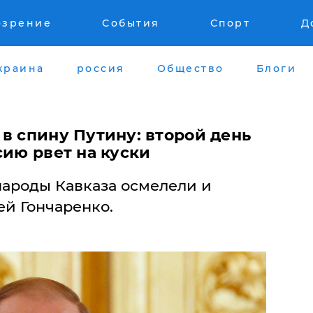
озрение
События
Спорт
Д
краина
россия
Общество
Блоги
в спину Путину: второй день
сию рвет на куски
ароды Кавказа осмелели и
ей Гончаренко.