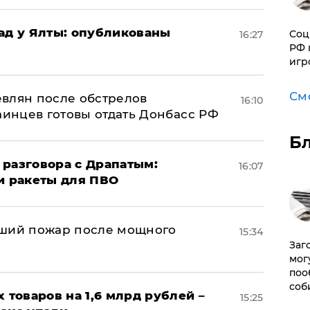
рад у Ялты: опубликованы
Соц
16:27
РФ 
игр
См
влян после обстрелов
16:10
аинцев готовы отдать Донбасс РФ
Б
 разговора с Драпатым:
16:07
и ракеты для ПВО
йший пожар после мощного
15:34
Заг
мог
поо
соб
х товаров на 1,6 млрд рублей –
15:25