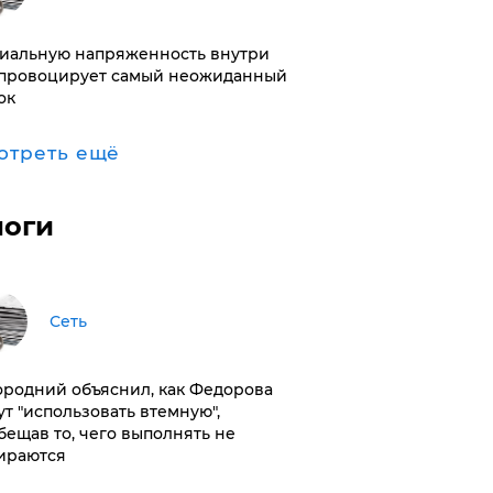
иальную напряженность внутри
провоцирует самый неожиданный
ок
отреть ещё
логи
Сеть
ородний объяснил, как Федорова
ут "использовать втемную",
бещав то, чего выполнять не
ираются