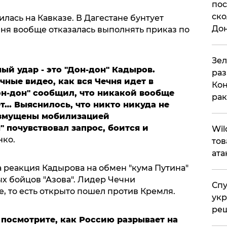
пос
ско
лась на Кавказе. В Дагестане бунтует
До
чня вообще отказалась выполнять приказ по
​Зе
ый удар - это "Дон-дон" Кадыров.
раз
чные видео, как вся Чечня идет в
Кон
он-дон" сообщил, что никакой вообще
рак
т… Выяснилось, что никто никуда не
озмущены мобилизацией
" почувствовал запрос, боится и
​Wi
нко.
тов
ата
ла реакция Кадырова на обмен "кума Путина"
х бойцов "Азова". Лидер Чечни
Спу
, то есть открыто пошел против Кремля.
укр
ре
 посмотрите, как Россию разрывает на