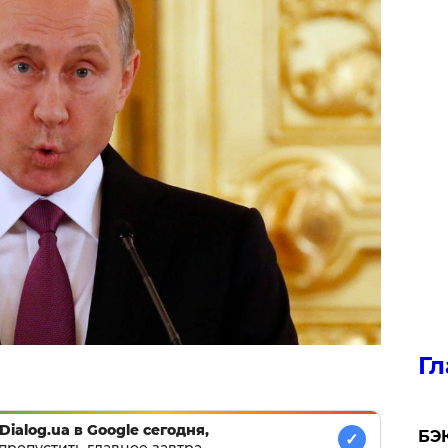
Гл
Dialog.ua в Google сегодня,
​БЭ
✓