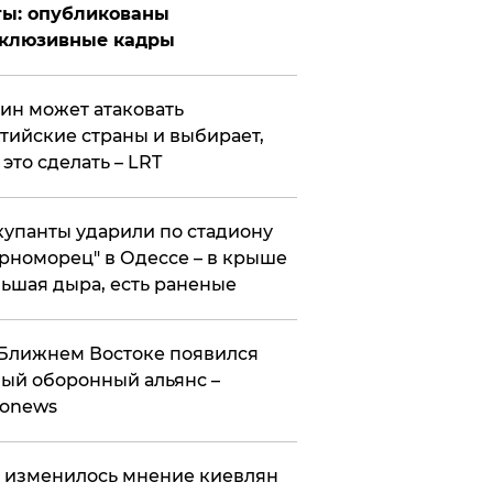
ты: опубликованы
склюзивные кадры
ин может атаковать
тийские страны и выбирает,
 это сделать – LRT
упанты ударили по стадиону
рноморец" в Одессе – в крыше
ьшая дыра, есть раненые
Ближнем Востоке появился
ый оборонный альянс –
ronews
 изменилось мнение киевлян