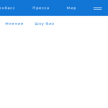
онбасс
Пресса
Мир
Мнение
Шоу-Биз