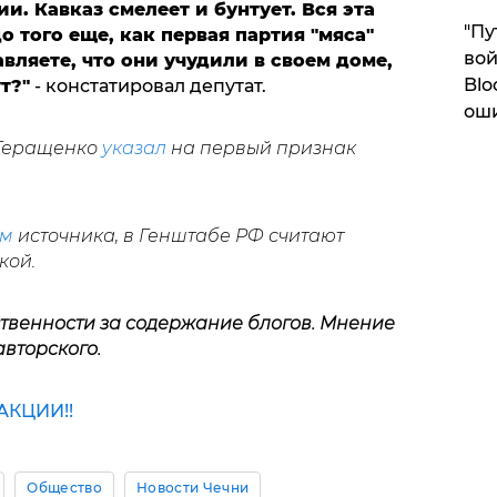
ии. Кавказ смелеет и бунтует. Вся эта
"Пу
 того еще, как первая партия "мяса"
вой
вляете, что они учудили в своем доме,
Blo
т?"
- констатировал депутат.
ош
 Геращенко
указал
на первый признак
ым
источника, в Генштабе РФ считают
кой.
ственности за содержание блогов. Мнение
авторского.
КЦИИ!!
Общество
Новости Чечни