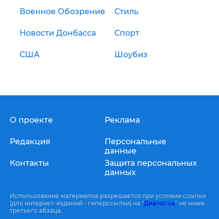
Военное Обозрение
Стиль
Новости Донбасса
Спорт
США
Шоубиз
О проекте
Реклама
Редакция
Персональные
данные
Контакты
Защита персональных
данных
Использование материалов разрешается при условии ссылки
(для интернет-изданий - гиперссылки) на "
Диалог.ua
" не ниже
третьего абзаца.