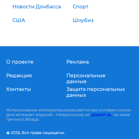
Новости Донбасса
Спорт
США
Шоубиз
О проекте
Реклама
Редакция
Персональные
данные
Контакты
Защита персональных
данных
Использование материалов разрешается при условии ссылки
(для интернет-изданий - гиперссылки) на "
Диалог.ua
" не ниже
третьего абзаца.
� 2026,
Все права защищены.