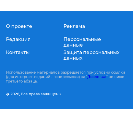
О проекте
Реклама
Редакция
Персональные
данные
Контакты
Защита персональных
данных
Использование материалов разрешается при условии ссылки
(для интернет-изданий - гиперссылки) на "
Диалог.ua
" не ниже
третьего абзаца.
� 2026,
Все права защищены.