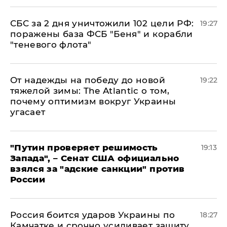
СБС за 2 дня уничтожили 102 цели РФ:
19:27
поражены база ФСБ "Беня" и корабли
"теневого флота"
От надежды на победу до новой
19:22
тяжелой зимы: The Atlantic о том,
почему оптимизм вокруг Украины
угасает
"Путин проверяет решимость
19:13
Запада", – Сенат США официально
взялся за "адские санкции" против
России
Россия боится ударов Украины по
18:27
Камчатке и срочно усиливает защиту