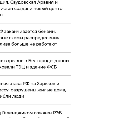
ция, Саудовская Аравия и
истан создали новый центр
лы
РФ заканчивается бензин:
рые схемы распределения
лива больше не работают
чь взрывов в Белгороде: дроны
ковали ТЭЦ и здание ФСБ
чная атака РФ на Харьков и
ссу: разрушены жилые дома,
ибли люди
д Геленджиком сожжен РЭБ