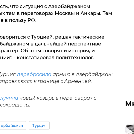
сть, что ситуация с Азербайджаном
ых тем в переговорах Москвы и Анкары. Тем
е в пользу РФ.
говориться с Турцией, решая тактические
ербайджаном в дальнейшей перспективе
рактер. Об этом говорят и история, и
ии", - констатировал политтехнолог.
 Турция
перебросила
армию в Азербайджан:
направляются к границе с Арменией.
лучила
новый козырь в переговорах с
М
 сокращены.
зербайджан
Турция