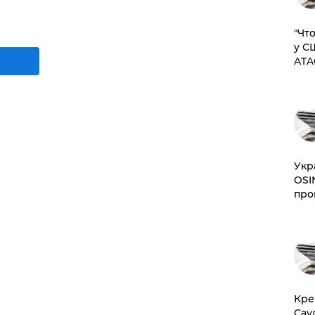
​"Ч
у С
ATA
​Ук
OSI
про
​Кр
Сау