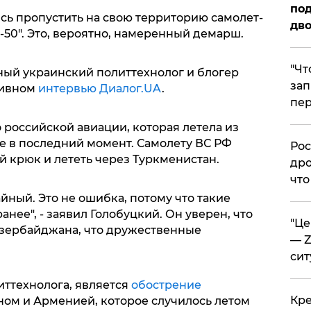
под
сь пропустить на свою территорию самолет-
дво
50". Это, вероятно, намеренный демарш.
​"Ч
ный украинский политтехнолог и блогер
зап
зивном
интервью Диалог.UA
.
пер
о российской авиации, которая летела из
те в последний момент. Самолету ВС РФ
​Ро
 крюк и лететь через Туркменистан.
дро
что
йный. Это не ошибка, потому что такие
нее", - заявил Голобуцкий. Он уверен, что
​"Ц
Азербайджана, что дружественные
— Z
сит
иттехнолога, является
обострение
​Кр
м и Арменией, которое случилось летом