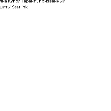
лна Купол Гарант", призванный
шить" Starlink