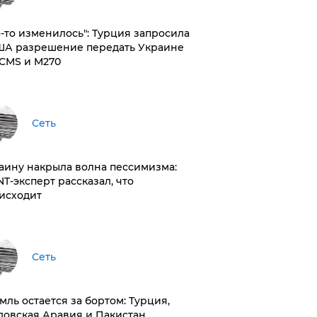
то-то изменилось": Турция запросила
ША разрешение передать Украине
CMS и M270
Сеть
раину накрыла волна пессимизма:
NT-эксперт рассказал, что
исходит
Сеть
емль остается за бортом: Турция,
довская Аравия и Пакистан