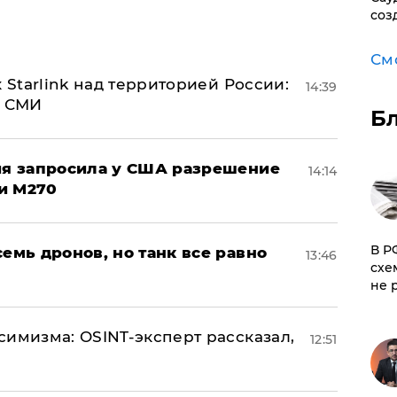
соз
См
 Starlink над территорией России:
14:39
- СМИ
Б
ция запросила у США разрешение
14:14
и M270
​В 
семь дронов, но танк все равно
13:46
схе
не 
симизма: OSINT-эксперт рассказал,
12:51