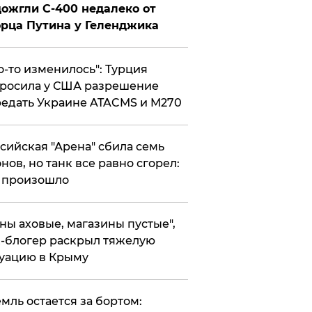
ожгли С-400 недалеко от
рца Путина у Геленджика
то-то изменилось": Турция
росила у США разрешение
едать Украине ATACMS и M270
ссийская "Арена" сбила семь
нов, но танк все равно сгорел:
 произошло
ены аховые, магазины пустые",
-блогер раскрыл тяжелую
уацию в Крыму
емль остается за бортом: