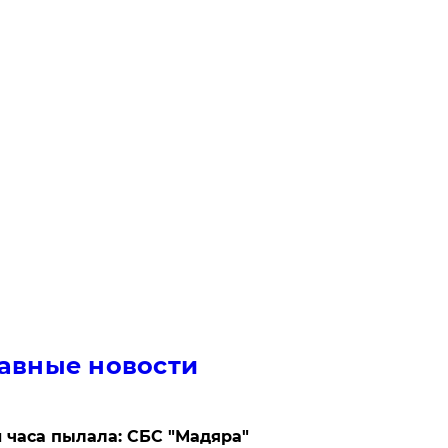
авные новости
 часа пылала: СБС "Мадяра"