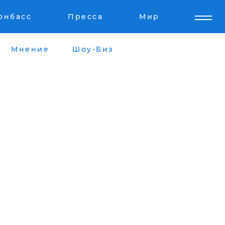
онбасс
Пресса
Мир
Мнение
Шоу-Биз