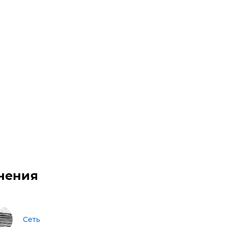
нения
Сеть