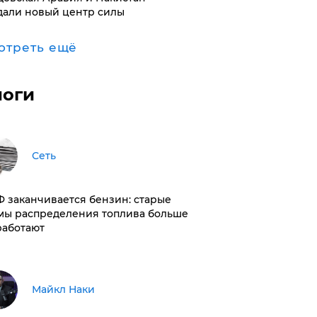
дали новый центр силы
отреть ещё
логи
Сеть
РФ заканчивается бензин: старые
мы распределения топлива больше
работают
Майкл Наки