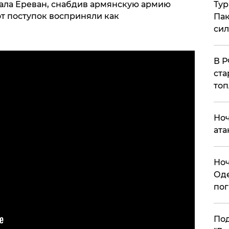
Тур
жала Ереван, снабдив армянскую армию
т поступок восприняли как
Пак
си
​В 
ста
топ
​Но
ата
​Но
Оде
пог
По