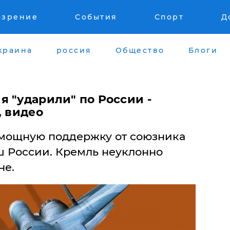
озрение
События
Спорт
Д
краина
россия
Общество
Блоги
 "ударили" по России -
, видео
 мощную поддержку от союзника
ш России. Кремль неуклонно
не.