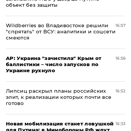
объект без защиты
Wildberries во Владивостоке решили
16:57
"спрятать" от ВСУ: аналитики и соцсети
смеются
AP: Украина "зачистила" Крым от
16:56
баллистики – число запусков по
Украине рухнуло
Липсиц раскрыл планы российских
16:52
элит, к реализации которых почти все
готово
​Новая мобилизация станет ловушкой
16:33
для Путина: в Минобороны РФ ждут