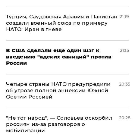
Турция, Саудовская Аравия и Пакистан
21:19
создали военный союз по примеру
НАТО: Иран в гневе
В США сделали еще один шаг к
21:15
введению "адских санкций" против
России
Четыре страны НАТО предупредили
20:35
об угрозе полной аннексии Южной
Осетии Россией
​"Не тот народ", — Соловьев оскорбил
20:28
россиян из-за разговоров о
мобилизации