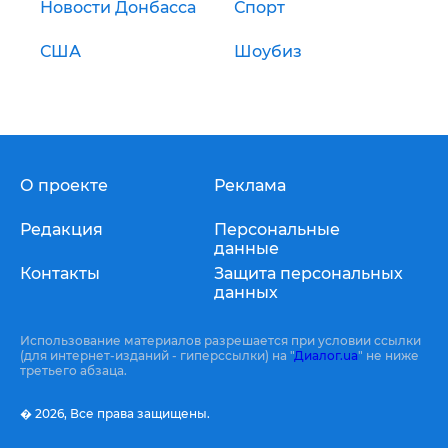
Новости Донбасса
Спорт
США
Шоубиз
О проекте
Реклама
Редакция
Персональные
данные
Контакты
Защита персональных
данных
Использование материалов разрешается при условии ссылки
(для интернет-изданий - гиперссылки) на "
Диалог.ua
" не ниже
третьего абзаца.
� 2026,
Все права защищены.