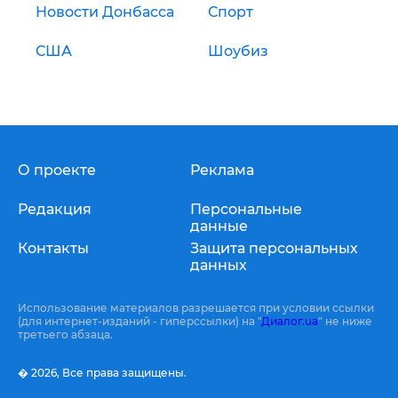
Новости Донбасса
Спорт
США
Шоубиз
О проекте
Реклама
Редакция
Персональные
данные
Контакты
Защита персональных
данных
Использование материалов разрешается при условии ссылки
(для интернет-изданий - гиперссылки) на "
Диалог.ua
" не ниже
третьего абзаца.
� 2026,
Все права защищены.