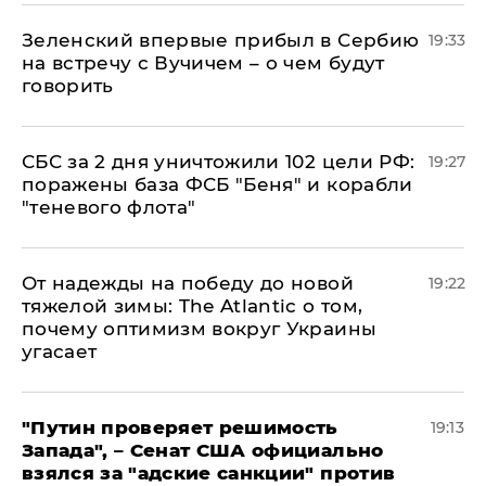
Зеленский впервые прибыл в Сербию
19:33
на встречу с Вучичем – о чем будут
говорить
СБС за 2 дня уничтожили 102 цели РФ:
19:27
поражены база ФСБ "Беня" и корабли
"теневого флота"
От надежды на победу до новой
19:22
тяжелой зимы: The Atlantic о том,
почему оптимизм вокруг Украины
угасает
"Путин проверяет решимость
19:13
Запада", – Сенат США официально
взялся за "адские санкции" против