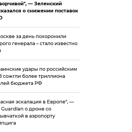
ворчивой", — Зеленский
казался о снижении поставок
О
оскве за день похоронили
рого генерала – стало известно
я
аинские удары по российским
 сожгли более триллиона
блей бюджета РФ
асная эскалация в Европе", —
 Guardian о дроне со
ывчаткой в аэропорту
йпцига