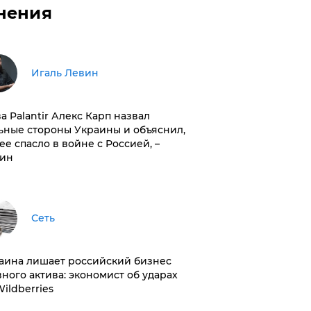
нения
Игаль Левин
ва Palantir Алекс Карп назвал
ьные стороны Украины и объяснил,
 ее спасло в войне с Россией, –
ин
Сеть
раина лишает российский бизнес
вного актива: экономист об ударах
Wildberries