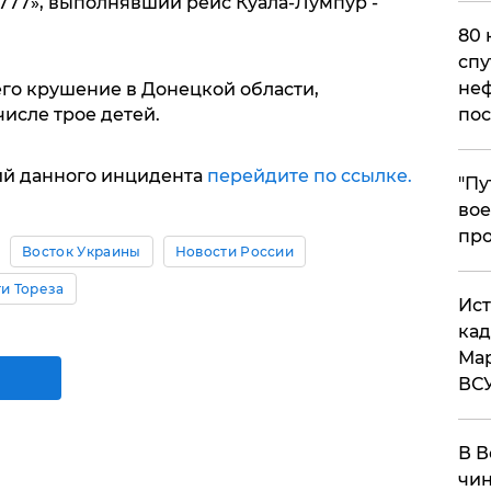
777», выполнявший рейс Куала-Лумпур -
80 
спу
неф
его крушение в Донецкой области,
числе трое детей.
пос
ий данного инцидента
перейдите по ссылке.
​"П
вое
про
Восток Украины
Новости России
и Тореза
​Ис
кад
Мар
ВС
В В
чин