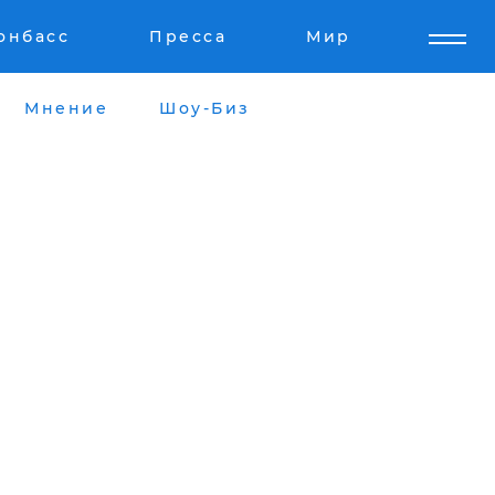
онбасс
Пресса
Мир
Мнение
Шоу-Биз