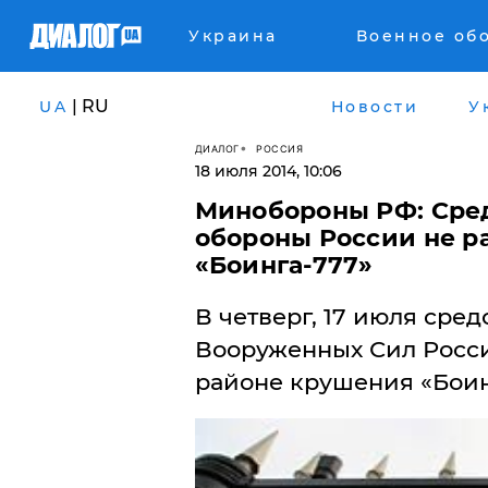
Украина
Военное об
| RU
UA
Новости
У
ДИАЛОГ
РОССИЯ
18 июля 2014, 10:06
Минобороны РФ: Сре
обороны России не р
«Боинга-777»
В четверг, 17 июля сре
Вооруженных Сил Росси
районе крушения «Боин