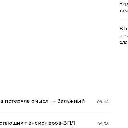
Укр
там
​В 
пос
сле
а потеряла смысл", – Залужный
09:44
аботающих пенсионеров-ВПЛ
09:38