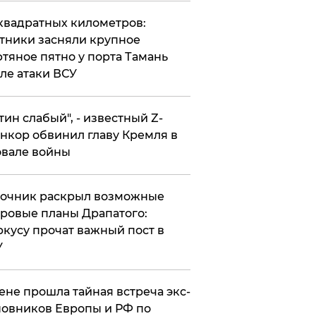
квадратных километров:
тники засняли крупное
тяное пятно у порта Тамань
ле атаки ВСУ
утин слабый", - известный Z-
нкор обвинил главу Кремля в
вале войны
точник раскрыл возможные
ровые планы Драпатого:
кусу прочат важный пост в
У
ене прошла тайная встреча экс-
овников Европы и РФ по