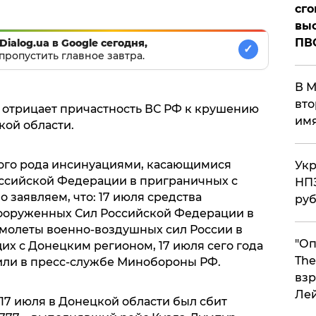
сго
выс
ПВ
Dialog.ua в Google сегодня,
✓
пропустить главное завтра.
В М
вто
 отрицает причастность ВС РФ к крушению
им
кой области.
ного рода инсинуациями, касающимися
Укр
ссийской Федерации в приграничных с
НПЗ
 заявляем, что: 17 июля средства
ру
ооруженных Сил Российской Федерации в
амолеты военно-воздушных сил России в
"Оп
их с Донецким регионом, 17 июля сего года
The
тили в пресс-службе Минобороны РФ.
взр
Ле
, 17 июля в Донецкой области был сбит