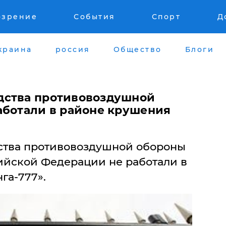
озрение
События
Спорт
Д
краина
россия
Общество
Блоги
дства противовоздушной
аботали в районе крушения
дства противовоздушной обороны
йской Федерации не работали в
га-777».