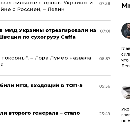
назвал сильные стороны Украины и
07:38
М
ойне с Россией, – Левин
 в МИД Украины отреагировали на
07:01
Швеции по сухогрузу Caffa
Гла
сил
 покорны", – Лора Лумер назвала
06:57
что
ля
Лев
били НПЗ, входящий в ТОП-5
05:56
​Ук
ли второго генерала – стало
23:49
гла
по 