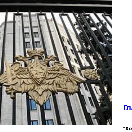
Гл
​"Х