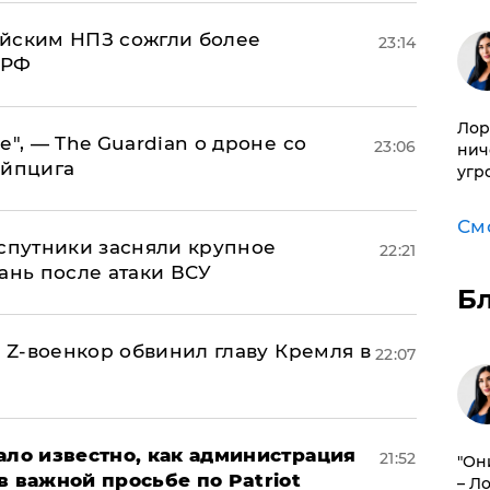
ийским НПЗ сожгли более
23:14
 РФ
Лор
е", — The Guardian о дроне со
23:06
нич
ейпцига
угр
См
 спутники засняли крупное
22:21
ань после атаки ВСУ
Б
й Z-военкор обвинил главу Кремля в
22:07
ало известно, как администрация
21:52
"Он
в важной просьбе по Patriot
– Л