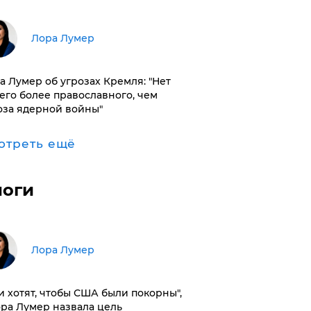
​Лора Лумер
а Лумер об угрозах Кремля: "Нет
его более православного, чем
оза ядерной войны"
отреть ещё
логи
​Лора Лумер
и хотят, чтобы США были покорны",
ора Лумер назвала цель