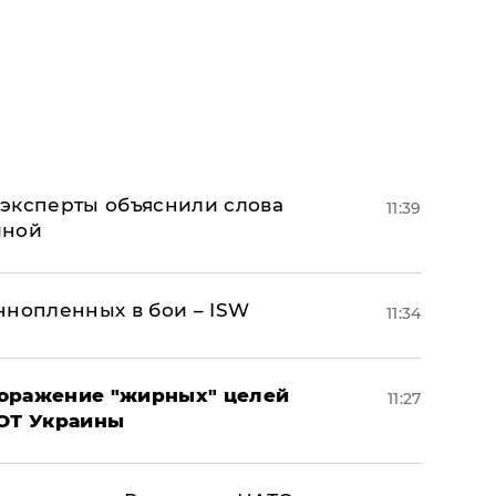
– эксперты объяснили слова
11:39
иной
ннопленных в бои – ISW
11:34
поражение "жирных" целей
11:27
ВОТ Украины