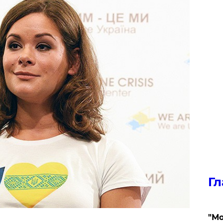
Гл
"Мо