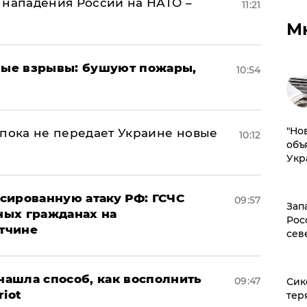
 нападения России на НАТО –
11:21
М
ые взрывы: бушуют пожары,
10:54
"Но
 пока не передает Украине новые
10:12
объ
Укр
сированную атаку РФ: ГСЧС
09:57
Зап
ных гражданах на
Рос
тчине
сев
ашла способ, как восполнить
09:47
Сик
riot
тер