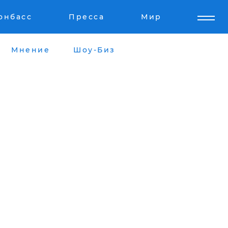
онбасс
Пресса
Мир
Мнение
Шоу-Биз