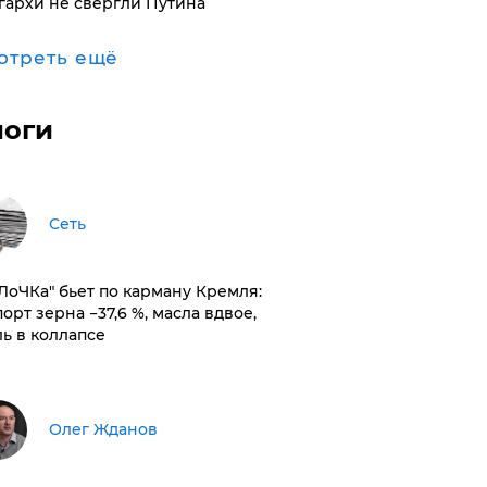
гархи не свергли Путина
отреть ещё
логи
Сеть
оЛоЧКа" бьет по карману Кремля:
орт зерна −37,6 %, масла вдвое,
ль в коллапсе
Олег Жданов