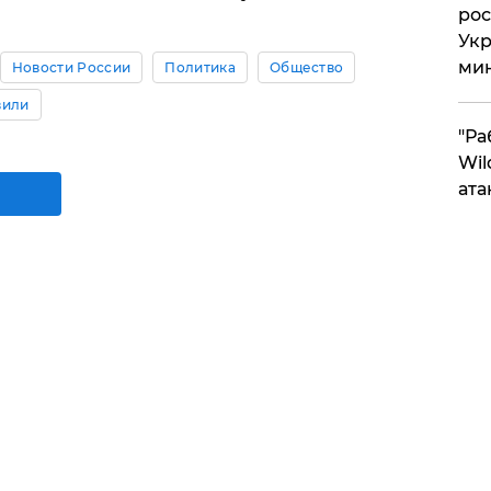
рос
Укр
ми
Новости России
Политика
Общество
вили
"Ра
Wil
ата