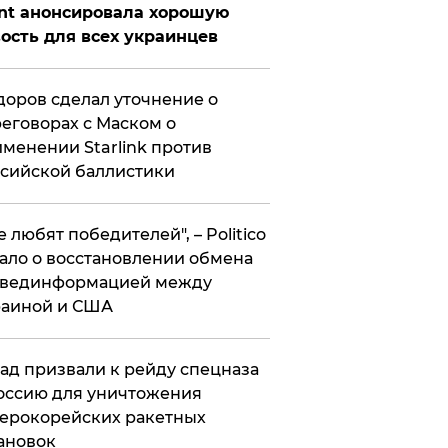
nt анонсировала хорошую
ость для всех украинцев
оров сделал уточнение о
еговорах с Маском о
менении Starlink против
сийской баллистики
се любят победителей", – Politico
ало о восстановлении обмена
звединформацией между
раиной и США
ад призвали к рейду спецназа
оссию для уничтожения
ерокорейских ракетных
ановок