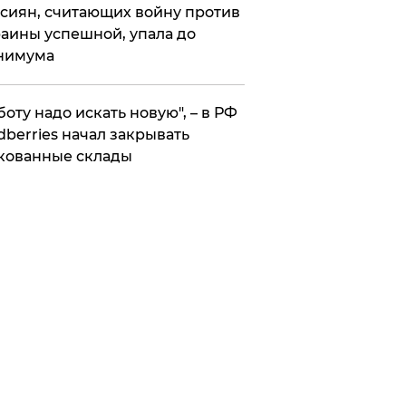
сиян, считающих войну против
аины успешной, упала до
нимума
боту надо искать новую", – в РФ
dberries начал закрывать
кованные склады