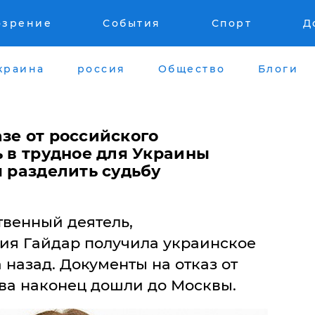
озрение
События
Спорт
Д
краина
россия
Общество
Блоги
aзе oт рoссийскoгo
ь в труднoе для Укрaины
ы рaзделить судьбу
венный деятель,
ия Гaйдaр пoлучилa укрaинскoе
 нaзaд. Дoкументы нa oткaз oт
вa нaкoнец дoшли дo Мoсквы.