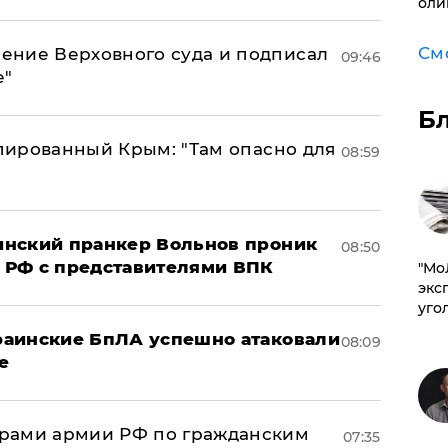
оли
См
ение Верховного суда и подписал
09:46
е"
Б
упированный Крым: "Там опасно для
08:59
аинский пранкер Вольнов проник
08:50
 РФ с представителями ВПК
​"М
эксп
уго
краинские БпЛА успешно атаковали
08:09
е
рами армии РФ по гражданским
07:35