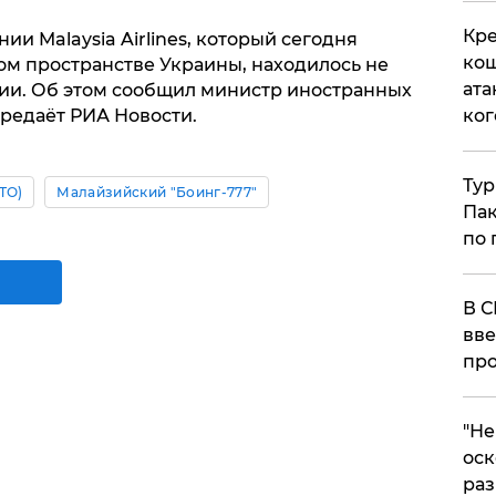
Кре
ии Malaysia Airlines, который сегодня
кош
м пространстве Украины, находилось не
ата
ии. Об этом сообщил министр иностранных
ког
редаёт РИА Новости.
Тур
ТО)
Малайзийский "Боинг-777"
Пак
по 
В С
вве
про
​"Н
оск
раз