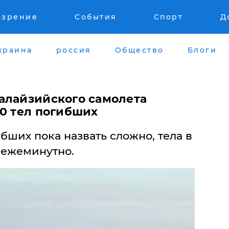
озрение
События
Спорт
Д
краина
россия
Общество
Блоги
алайзийского самолета
00 тел погибших
бших пока назвать сложно, тела в
 ежеминутно.