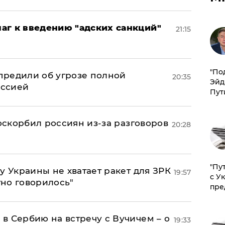
аг к введению "адских санкций"
21:15
​"По
предили об угрозе полной
20:35
Эйд
оссией
Пут
 оскорбил россиян из-за разговоров
20:28
"Пу
у Украины не хватает ракет для ЗРК
19:57
с У
тно говорилось"
пре
в Сербию на встречу с Вучичем – о
19:33