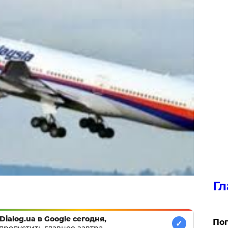
Гл
Dialog.ua в Google сегодня,
Поп
✓