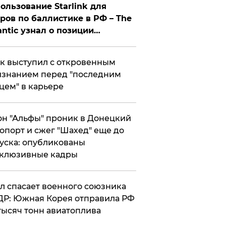
ользование Starlink для
ров по баллистике в РФ – The
antic узнал о позиции
знесмена
к выступил с откровенным
знанием перед "последним
цем" в карьере
н "Альфы" проник в Донецкий
опорт и сжег "Шахед" еще до
уска: опубликованы
склюзивные кадры
ул спасает военного союзника
Р: Южная Корея отправила РФ
тысяч тонн авиатоплива