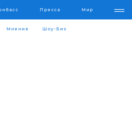
онбасс
Пресса
Мир
Мнение
Шоу-Биз