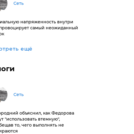
Сеть
иальную напряженность внутри
провоцирует самый неожиданный
ок
отреть ещё
логи
Сеть
ородний объяснил, как Федорова
ут "использовать втемную",
бещав то, чего выполнять не
ираются