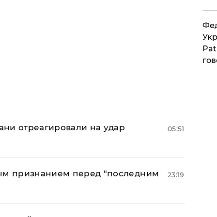
Фед
Укр
Pat
гов
рани отреагировали на удар
05:51
ным признанием перед "последним
23:19