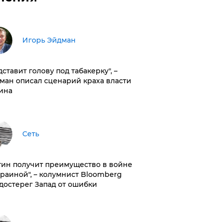
Игорь Эйдман
дставит голову под табакерку", –
ман описал сценарий краха власти
ина
Сеть
тин получит преимущество в войне
краиной", – колумнист Bloomberg
достерег Запад от ошибки