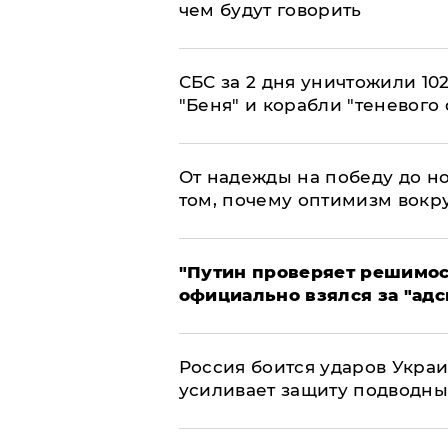
чем будут говорить
СБС за 2 дня уничтожили 10
"Беня" и корабли "теневого 
От надежды на победу до но
том, почему оптимизм вокру
"Путин проверяет решимост
официально взялся за "адс
Россия боится ударов Укра
усиливает защиту подводны