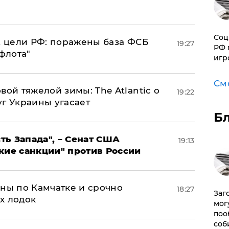
Соц
2 цели РФ: поражены база ФСБ
19:27
РФ 
флота"
игр
См
вой тяжелой зимы: The Atlantic о
19:22
г Украины угасает
Б
ь Запада", – Сенат США
19:13
кие санкции" против России
ины по Камчатке и срочно
18:27
Заг
х лодок
мог
поо
соб