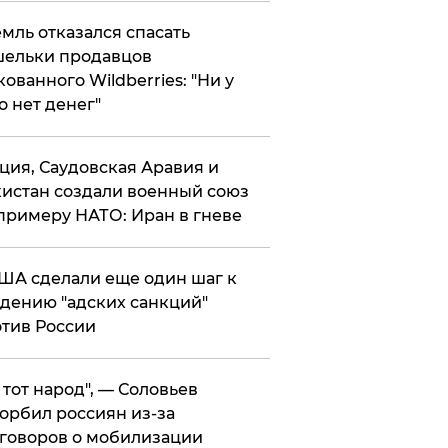
мль отказался спасать
ельки продавцов
кованного Wildberries: "Ни у
о нет денег"
ция, Саудовская Аравия и
истан создали военный союз
примеру НАТО: Иран в гневе
ША сделали еще один шаг к
дению "адских санкций"
тив России
е тот народ", — Соловьев
орбил россиян из-за
говоров о мобилизации