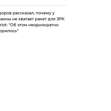
оров рассказал, почему у
аины не хватает ракет для ЗРК
riot: "Об этом неоднократно
орилось"