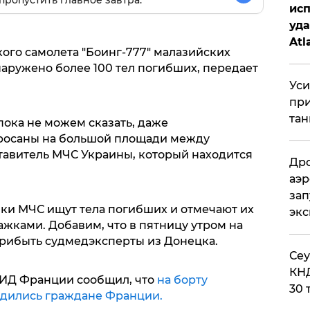
пропустить главное завтра.
исп
уда
Atl
ого самолета "Боинг-777" малазийских
би
наружено более 100 тел погибших, передает
Уси
при
тан
пока не можем сказать, даже
бросаны на большой площади между
авитель МЧС Украины, который находится
Дро
аэр
зап
ики МЧС ищут тела погибших и отмечают их
эк
ками. Добавим, что в пятницу утром на
рибыть судмедэксперты из Донецка.
​Се
КНД
 МИД Франции сообщил, что
на борту
30 
дились граждане Франции.