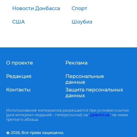
Новости Донбасса
Спорт
США
Шоубиз
О проекте
Реклама
Редакция
Персональные
данные
Контакты
Защита персональных
данных
Использование материалов разрешается при условии ссылки
(для интернет-изданий - гиперссылки) на "
Диалог.ua
" не ниже
третьего абзаца.
� 2026,
Все права защищены.