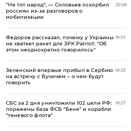
​"Не тот народ", — Соловьев оскорбил
20:28
россиян из-за разговоров о
мобилизации
Федоров рассказал, почему у Украины
19:57
не хватает ракет для ЗРК Patriot: "Об
этом неоднократно говорилось"
Зеленский впервые прибыл в Сербию
19:33
на встречу с Вучичем – о чем будут
говорить
СБС за 2 дня уничтожили 102 цели РФ:
19:27
поражены база ФСБ "Беня" и корабли
"теневого флота"