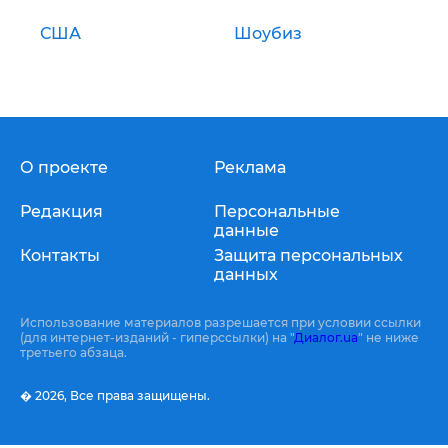
США
Шоубиз
О проекте
Реклама
Редакция
Персональные
данные
Контакты
Защита персональных
данных
Использование материалов разрешается при условии ссылки
(для интернет-изданий - гиперссылки) на "
Диалог.ua
" не ниже
третьего абзаца.
� 2026,
Все права защищены.