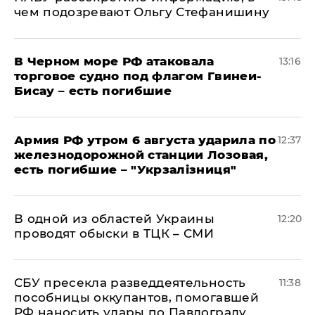
чем подозревают Ольгу Стефанишину
В Черном море РФ атаковала
13:16
торговое судно под флагом Гвинеи-
Бисау – есть погибшие
Армия РФ утром 6 августа ударила по
12:37
железнодорожной станции Лозовая,
есть погибшие – "Укрзалізниця"
В одной из областей Украины
12:20
проводят обыски в ТЦК – СМИ
СБУ пресекла разведдеятельность
11:38
пособницы оккупантов, помогавшей
РФ наносить удары по Павлограду