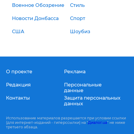
Военное Обозрение
Стиль
Новости Донбасса
Спорт
США
Шоубиз
О проекте
Реклама
Редакция
Персональные
данные
Контакты
Защита персональных
данных
Использование материалов разрешается при условии ссылки
(для интернет-изданий - гиперссылки) на "
Диалог.ua
" не ниже
третьего абзаца.