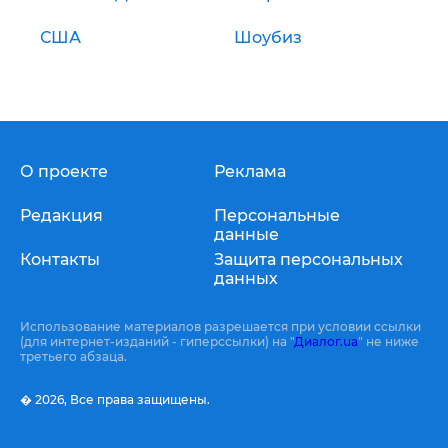
США
Шоубиз
О проекте
Реклама
Редакция
Персональные
данные
Контакты
Защита персональных
данных
Использование материалов разрешается при условии ссылки
(для интернет-изданий - гиперссылки) на "
Диалог.ua
" не ниже
третьего абзаца.
� 2026,
Все права защищены.