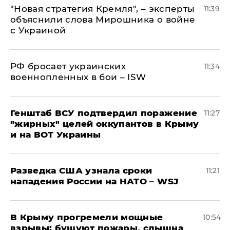
"Новая стратегия Кремля", – эксперты
11:39
объяснили слова Мирошника о войне
с Украиной
РФ бросает украинских
11:34
военнопленных в бои – ISW
Генштаб ВСУ подтвердил поражение
11:27
"жирных" целей оккупантов в Крыму
и на ВОТ Украины
Разведка США узнала сроки
11:21
нападения России на НАТО – WSJ
В Крыму прогремели мощные
10:54
взрывы: бушуют пожары, слышна