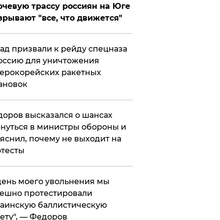
чевую трассу россиян на Юге
зрывают "все, что движется"
ад призвали к рейду спецназа
оссию для уничтожения
ерокорейских ракетных
ановок
оров высказался о шансах
нуться в министры обороны и
яснил, почему не выходит на
тесты
 день моего увольнения мы
ешно протестировали
аинскую баллистическую
ету", — Федоров