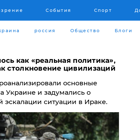
озрение
События
Спорт
Д
краина
россия
Общество
Блоги
лось как «реальная политика»,
ак столкновение цивилизаций
проанализировали основные
а Украине и задумались о
 эскалации ситуации в Ираке.