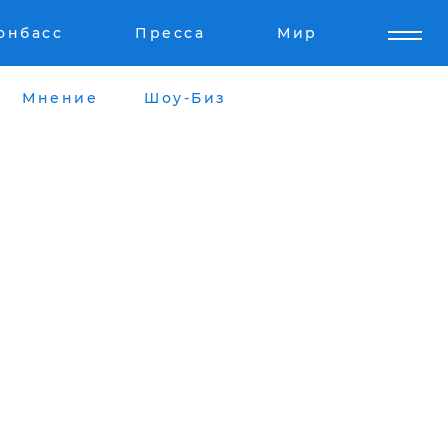
онбасс
Пресса
Мир
Мнение
Шоу-Биз