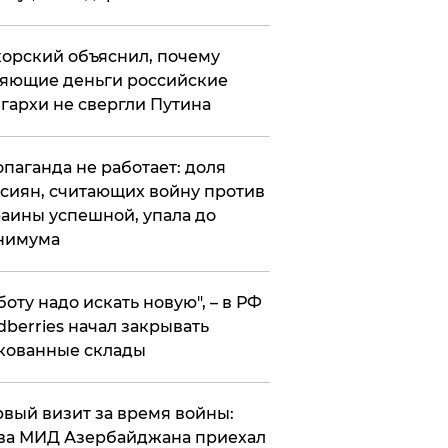
орский объяснил, почему
яющие деньги российские
гархи не свергли Путина
опаганда не работает: доля
сиян, считающих войну против
аины успешной, упала до
нимума
боту надо искать новую", – в РФ
dberries начал закрывать
кованные склады
вый визит за время войны:
ва МИД Азербайджана приехал