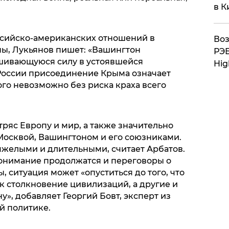
в К
ссийско-американских отношений в
Воз
ны, Лукьянов пишет: «Вашингтон
РЭБ
шивающуюся силу в устоявшейся
Hig
России присоединение Крыма означает
ого невозможно без риска краха всего
ряс Европу и мир, а также значительно
осквой, Вашингтоном и его союзниками.
яжелыми и длительными, считает Арбатов.
понимание продолжатся и переговоры о
, ситуация может «опуститься до того, что
к столкновение цивилизаций, а другие и
у», добавляет Георгий Бовт, эксперт из
й политике.