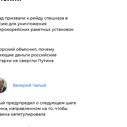
ад призвали к рейду спецназа в
сию для уничтожения
ерокорейских ракетных установок
орский объяснил, почему
яющие деньги российские
гархи не свергли Путина
Валерий Чалый
ый предупредил о следующем шаге
ина, направленном на то, чтобы
аина капитулировала