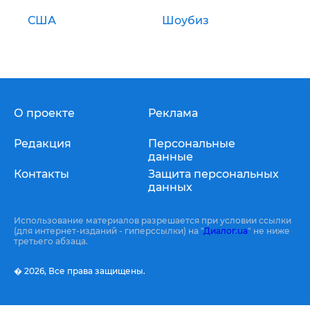
США
Шоубиз
О проекте
Реклама
Редакция
Персональные
данные
Контакты
Защита персональных
данных
Использование материалов разрешается при условии ссылки
(для интернет-изданий - гиперссылки) на "
Диалог.ua
" не ниже
третьего абзаца.
� 2026,
Все права защищены.