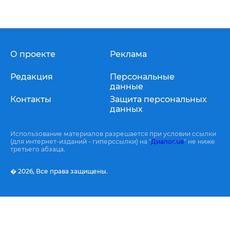
О проекте
Реклама
Редакция
Персональные
данные
Контакты
Защита персональных
данных
Использование материалов разрешается при условии ссылки
(для интернет-изданий - гиперссылки) на "
Диалог.ua
" не ниже
третьего абзаца.
� 2026,
Все права защищены.