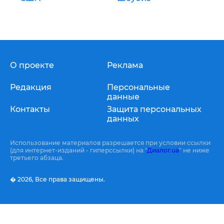
О проекте
Реклама
Редакция
Персональные
данные
Контакты
Защита персональных
данных
Использование материалов разрешается при условии ссылки
(для интернет-изданий - гиперссылки) на "
Диалог.ua
" не ниже
третьего абзаца.
� 2026,
Все права защищены.