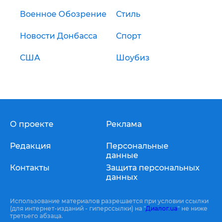
Военное Обозрение
Стиль
Новости Донбасса
Спорт
США
Шоубиз
О проекте
Реклама
Редакция
Персональные
данные
Контакты
Защита персональных
данных
Использование материалов разрешается при условии ссылки
(для интернет-изданий - гиперссылки) на "
Диалог.ua
" не ниже
третьего абзаца.